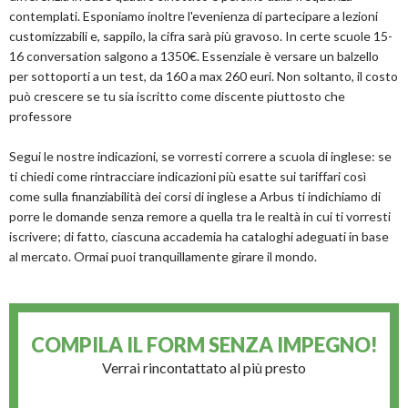
contemplati. Esponiamo inoltre l'evenienza di partecipare a lezioni
customizzabili e, sappilo, la cifra sarà più gravoso. In certe scuole 15-
16 conversation salgono a 1350€. Essenziale è versare un balzello
per sottoporti a un test, da 160 a max 260 euri. Non soltanto, il costo
può crescere se tu sia iscritto come discente piuttosto che
professore
Segui le nostre indicazioni, se vorresti correre a scuola di inglese: se
ti chiedi come rintracciare indicazioni più esatte sui tariffari così
come sulla finanziabilità dei corsi di inglese a Arbus ti indichiamo di
porre le domande senza remore a quella tra le realtà in cui ti vorresti
iscrivere; di fatto, ciascuna accademia ha cataloghi adeguati in base
al mercato. Ormai puoi tranquillamente girare il mondo.
COMPILA IL FORM
SENZA IMPEGNO!
Verrai rincontattato al più presto