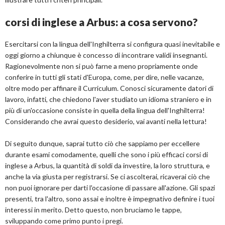
corsi di inglese a Arbus: a cosa servono?
Esercitarsi con la lingua dell'Inghilterra si configura quasi inevitabile e
oggi giorno a chiunque è concesso di incontrare validi insegnanti.
Ragionevolmente non si può farne a meno propriamente onde
conferire in tutti gli stati d'Europa, come, per dire, nelle vacanze,
oltre modo per affinare il Curriculum. Conosci sicuramente datori di
lavoro, infatti, che chiedono l'aver studiato un idioma straniero e in
più di un'occasione consiste in quella della lingua dell'Inghilterra!
Considerando che avrai questo desiderio, vai avanti nella lettura!
Di seguito dunque, saprai tutto ciò che sappiamo per eccellere
durante esami comodamente, quelli che sono i più efficaci corsi di
inglese a Arbus, la quantità di soldi da investire, la loro struttura, e
anche la via giusta per registrarsi. Se ci ascolterai, ricaverai ciò che
non puoi ignorare per darti l'occasione di passare all'azione. Gli spazi
presenti, tra l'altro, sono assai e inoltre è impegnativo definire i tuoi
interessi in merito. Detto questo, non bruciamo le tappe,
sviluppando come primo punto i pregi.