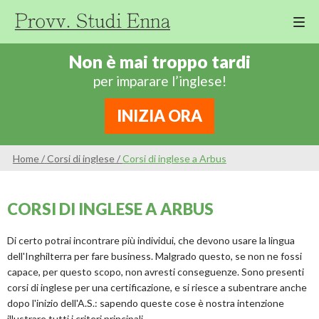
M
Cor
Non è mai troppo tardi
Di
per imparare l’inglese!
Ing
Re
INIZIA ORA
An
Sco
Home
/
Corsi di inglese
/
Corsi di inglese a Arbus
Sc
Pri
CORSI DI INGLESE A ARBUS
Sc
Ser
Di certo potrai incontrare più individui, che devono usare la lingua
dell'Inghilterra per fare business. Malgrado questo, se non ne fossi
capace, per questo scopo, non avresti conseguenze. Sono presenti
corsi di inglese per una certificazione, e si riesce a subentrare anche
dopo l'inizio dell'A.S.: sapendo queste cose è nostra intenzione
illustrare tutti i criteri principali.