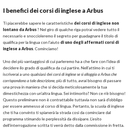
I benefici dei corsi di inglese a Arbus
Ti piacerebbe sapere le caratteristiche
dei corsi di inglese non
lontano da Arbus
? Nel giro di qualche riga potrai vedere tutto il
necessario e snoccioleremo il segreto per guadagnare il titolo di
qualifica per la lingua con l'aiuto
di uno degli affermati corsi di
inglese a Arbus
. Cominciamo!
Uno dei più vantaggiosi di cui parleremo ha a che fare con l'idea di
decidere ilo grado di qualifica da cui partire. Nell'attimo in cui ti
iscriverai a uno qualsiasi dei
corsi di inglese se si alloggia a Arbus che
corrispondono a tale descrizione
, più di tutto, avrai bisogno di passare
una prova in maniera che si decida meticolosamente la tua
dimestichezza con un'altra lingua. Sei intimorito? Non ce n'è bisogno!
Questo preliminare non è contrattabile tuttavia non sarà d'obbligo
per essere ammesso al corso di lingua. Pertanto, la scuola di inglese
che ti ha convinto ti spianerà la strada così da cominciare dal
programma stimando le perplessità da dissipare. L’esito
dell'interrogazione scritta ti verrà detto dalla commissione in fretta.