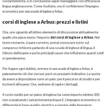
costantemente, e in conclusione saper maneggiare con efficacia la
lingua anglosassone. Come risultato, ora ti confideremo l'impegno
economico per
una scuola di inglese a Arbus
.
corsi di inglese a Arbus: prezzi e listini
Ora, uno sguardo all'ultimo elemento di discussione abitualmente
quello che piace meno: l'importo
dei corsi di inglese a Arbus
. Nel
testo restante, ci pare corretto, potrai conoscere tutto sul
compenso richiesto parlando di una scuola di inglese di lingua, il
tributo dell'esame e poi le principali cause che influiranno quanti soldi
si spenderanno.
Per fugare ogni dubbio, entrare
in una scuola di inglese a Arbus
, è
palesemente ciò che cercavi, però un prezzario indicativo. Le quote
da avere a disposizione sono un paio: per il percorso di studio e per
iscriverti all'esame. Ora, vedremo di capire i dettagli.
Il costo medio per un piano di inglese ha come importo minimo 305
non scavalcando i seicentottantacinque E. L'impegno economico si
differenzia in base quadro sinottico e persino dalla frequenza