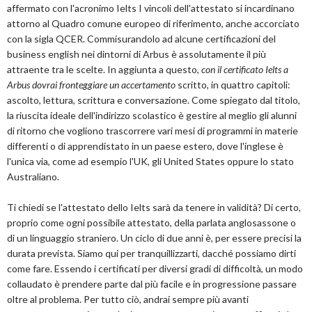
affermato con l'acronimo Ielts I vincoli dell'attestato si incardinano
attorno al Quadro comune europeo di riferimento, anche accorciato
con la sigla QCER. Commisurandolo ad alcune certificazioni del
business english nei dintorni di Arbus è assolutamente il più
attraente tra le scelte. In aggiunta a questo,
con il certificato Ielts a
Arbus dovrai fronteggiare un accertamento
scritto, in quattro capitoli:
ascolto, lettura, scrittura e conversazione. Come spiegato dal titolo,
la riuscita ideale dell'indirizzo scolastico è gestire al meglio gli alunni
di ritorno che vogliono trascorrere vari mesi di programmi in materie
differenti o di apprendistato in un paese estero, dove l'inglese è
l'unica via, come ad esempio l'UK, gli United States oppure lo stato
Australiano.
Ti chiedi se l'attestato dello Ielts sarà da tenere in validità? Di certo,
proprio come ogni possibile attestato, della parlata anglosassone o
di un linguaggio straniero. Un ciclo di due anni è, per essere precisi la
durata prevista. Siamo qui per tranquillizzarti, dacché possiamo dirti
come fare. Essendo i certificati per diversi gradi di difficoltà, un modo
collaudato è prendere parte dal più facile e in progressione passare
oltre al problema. Per tutto ciò, andrai sempre più avanti