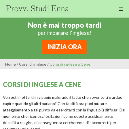
M
Cor
Non è mai troppo tardi
Di
per imparare l’inglese!
Ing
Re
INIZIA ORA
An
Sco
Home
/
Corsi di inglese
/
Corsi di inglese a Cene
Sc
Pri
CORSI DI INGLESE A CENE
Sc
Ser
Vorresti metterti in viaggio malgrado il fatto che sovente ti è arduo
capire quando gli altri parlano? Con facilità ora puoi mutare
atteggiamento a tal punto da esercitarti con la lingua più diffusa! Dal
momento che riconosci esitazioni come queste assiduamente
deciditi a reagire, di conseguenza cercheremo di soccorrerti per
realizzare i tuoi sogni.