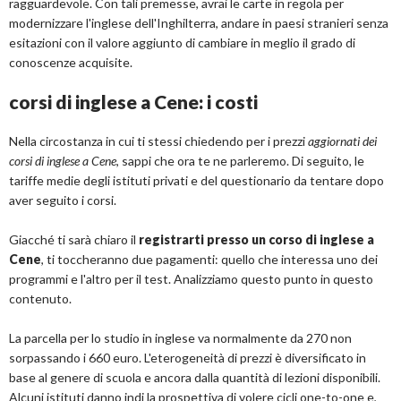
ragguardevole. Con tali premesse, avrai le carte in regola per
modernizzare l'inglese dell'Inghilterra, andare in paesi stranieri senza
esitazioni con il valore aggiunto di cambiare in meglio il grado di
conoscenze acquisite.
corsi di inglese a Cene: i costi
Nella circostanza in cui ti stessi chiedendo per i prezzi
aggiornati dei
corsi di inglese a Cene
, sappi che ora te ne parleremo. Di seguito, le
tariffe medie degli istituti privati e del questionario da tentare dopo
aver seguito i corsi.
Giacché ti sarà chiaro il
registrarti presso un corso di inglese a
Cene
, ti toccheranno due pagamenti: quello che interessa uno dei
programmi e l'altro per il test. Analizziamo questo punto in questo
contenuto.
La parcella per lo studio in inglese va normalmente da 270 non
sorpassando i 660 euro. L'eterogeneità di prezzi è diversificato in
base al genere di scuola e ancora dalla quantità di lezioni disponibili.
Alcuni istituti danno indi la prospettiva di volere cicli one-to-one e,