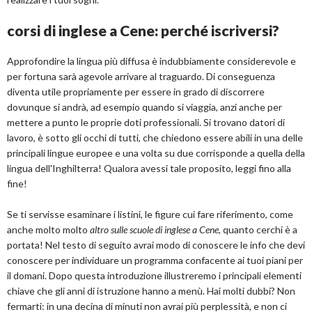
corsi di inglese a Cene: perché iscriversi?
Approfondire la lingua più diffusa è indubbiamente considerevole e
per fortuna sarà agevole arrivare al traguardo. Di conseguenza
diventa utile propriamente per essere in grado di discorrere
dovunque si andrà, ad esempio quando si viaggia, anzi anche per
mettere a punto le proprie doti professionali. Si trovano datori di
lavoro, è sotto gli occhi di tutti, che chiedono essere abili in una delle
principali lingue europee e una volta su due corrisponde a quella della
lingua dell'Inghilterra! Qualora avessi tale proposito, leggi fino alla
fine!
Se ti servisse esaminare i listini, le figure cui fare riferimento, come
anche molto molto
altro sulle scuole di inglese a Cene
, quanto cerchi è a
portata! Nel testo di seguito avrai modo di conoscere le info che devi
conoscere per individuare un programma confacente ai tuoi piani per
il domani. Dopo questa introduzione illustreremo i principali elementi
chiave che gli anni di istruzione hanno a menù. Hai molti dubbi? Non
fermarti: in una decina di minuti non avrai più perplessità, e non ci