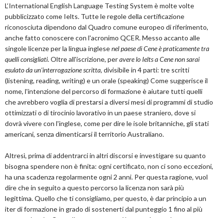
L‘International English Language Testing System è molte volte
pubblicizzato come Ielts. Tutte le regole della certificazione
riconosciuta dipendono dal Quadro comune europeo di riferimento,
anche fatto conoscere con l'acronimo QCER. Messo accanto alle
singole licenze per la lingua inglese
nel paese di Cene è praticamente tra
quelli consigliati
. Oltre all'iscrizione, per
avere lo Ielts a Cene non sarai
esulato da un'interrogazione scritta
, divisibile in 4 parti: tre scritti
(listening, reading, writing) e un orale (speaking) Come suggerisce il
nome, l'intenzione del percorso di formazione è aiutare tutti quelli
che avrebbero voglia di prestarsi a diversi mesi di programmi di studio
ottimizzati o di tirocinio lavorativo in un paese straniero, dove si
dovrà vivere con l'inglese, come per dire le isole britanniche, gli stati
americani, senza dimenticarsi il territorio Australiano.
Altresì, prima di addentrarci in altri discorsi e investigare su quanto
bisogna spendere non è finita: ogni certificato, non ci sono eccezioni,
ha una scadenza regolarmente ogni 2 anni. Per questa ragione, vuol
dire che in seguito a questo percorso la licenza non sarà più
legittima. Quello che ti consigliamo, per questo, è dar principio a un
iter di formazione in grado di sostenerti dal punteggio 1 fino al più