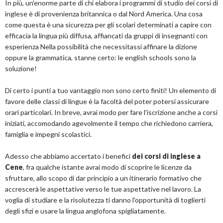
In più, un'enorme parte di chi elabora i programmi di studio dei corsi di
inglese è di provenienza britannica o dal Nord America. Una cosa
come questa è una sicurezza per gli scolari determinati a capire con
efficacia la lingua più diffusa, affiancati da gruppi di insegnanti con
esperienza Nella possibilità che necessitassi affinare la dizione
oppure la grammatica, stanne certo: le english schools sono la
soluzione!
Di certo i punti a tuo vantaggio non sono certo finiti! Un elemento di
favore delle classi di lingue è la facoltà del poter potersi assicurare
orari particolari. In breve, avrai modo per fare l'iscrizione anche a corsi
iniziati, accomodando agevolmente il tempo che richiedono carriera,
famiglia e impegni scolastici.
Adesso che abbiamo accertato i benefici
dei corsi di inglese a
Cene
, fra qualche istante avrai modo di scoprire le licenze da
sfruttare, allo scopo di dar principio a un itinerario formativo che
accrescerà le aspettative verso le tue aspettative nel lavoro. La
voglia di studiare e la risolutezza ti danno l'opportunità di toglierti
degli sfizi e usare la lingua anglofona spigliatamente.