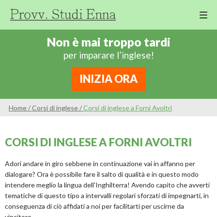
M
Cor
Non è mai troppo tardi
Di
per imparare l’inglese!
Ing
Re
INIZIA ORA
An
Sco
Home
/
Corsi di inglese
/
Corsi di inglese a Forni Avoltri
Sc
Pri
CORSI DI INGLESE A FORNI AVOLTRI
Sc
Ser
Adori andare in giro sebbene in continuazione vai in affanno per
dialogare? Ora è possibile fare il salto di qualità e in questo modo
intendere meglio la lingua dell'Inghilterra! Avendo capito che avverti
tematiche di questo tipo a intervalli regolari sforzati di impegnarti, in
conseguenza di ciò affidati a noi per facilitarti per uscirne da
vincitore.