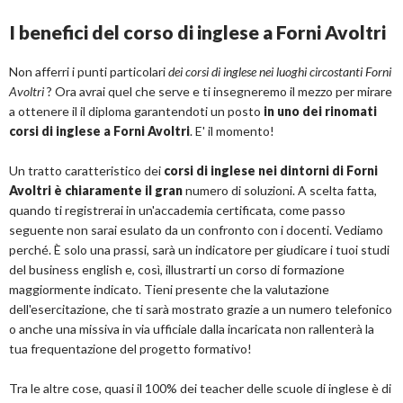
I benefici del corso di inglese a Forni Avoltri
Non afferri i punti particolari
dei corsi di inglese nei luoghi circostanti Forni
Avoltri
? Ora avrai quel che serve e ti insegneremo il mezzo per mirare
a ottenere il il diploma garantendoti un posto
in uno dei rinomati
corsi di inglese a Forni Avoltri
. E' il momento!
Un tratto caratteristico dei
corsi di inglese nei dintorni di Forni
Avoltri è chiaramente il gran
numero di soluzioni. A scelta fatta,
quando ti registrerai in un'accademia certificata, come passo
seguente non sarai esulato da un confronto con i docenti. Vediamo
perché. È solo una prassi, sarà un indicatore per giudicare i tuoi studi
del business english e, così, illustrarti un corso di formazione
maggiormente indicato. Tieni presente che la valutazione
dell'esercitazione, che ti sarà mostrato grazie a un numero telefonico
o anche una missiva in via ufficiale dalla incaricata non rallenterà la
tua frequentazione del progetto formativo!
Tra le altre cose, quasi il 100% dei teacher delle scuole di inglese è di