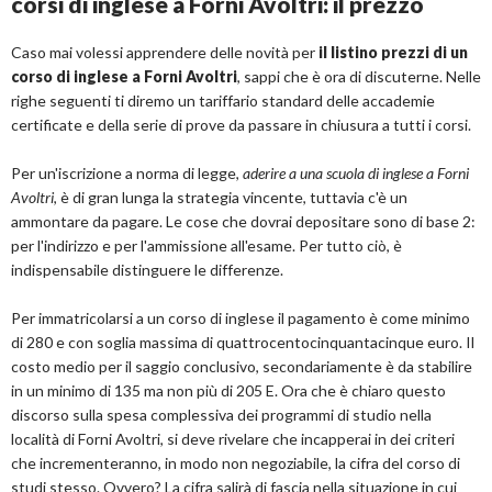
corsi di inglese a Forni Avoltri: il prezzo
Caso mai volessi apprendere delle novità per
il listino prezzi di un
corso di inglese a Forni Avoltri
, sappi che è ora di discuterne. Nelle
righe seguenti ti diremo un tariffario standard delle accademie
certificate e della serie di prove da passare in chiusura a tutti i corsi.
Per un'iscrizione a norma di legge,
aderire a una scuola di inglese a Forni
Avoltri
, è di gran lunga la strategia vincente, tuttavia c'è un
ammontare da pagare. Le cose che dovrai depositare sono di base 2:
per l'indirizzo e per l'ammissione all'esame. Per tutto ciò, è
indispensabile distinguere le differenze.
Per immatricolarsi a un corso di inglese il pagamento è come minimo
di 280 e con soglia massima di quattrocentocinquantacinque euro. Il
costo medio per il saggio conclusivo, secondariamente è da stabilire
in un minimo di 135 ma non più di 205 E. Ora che è chiaro questo
discorso sulla spesa complessiva dei programmi di studio nella
località di Forni Avoltri, si deve rivelare che incapperai in dei criteri
che incrementeranno, in modo non negoziabile, la cifra del corso di
studi stesso. Ovvero? La cifra salirà di fascia nella situazione in cui