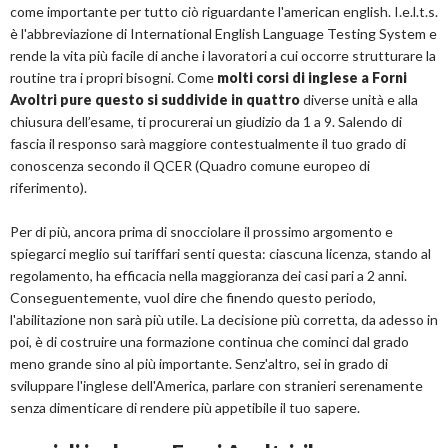
come importante per tutto ciò riguardante l'american english. I.e.l.t.s.
è l'abbreviazione di International English Language Testing System e
rende la vita più facile di anche i lavoratori a cui occorre strutturare la
routine tra i propri bisogni. Come
molti corsi di inglese a Forni
Avoltri pure questo si suddivide in quattro
diverse unità e alla
chiusura dell’esame, ti procurerai un giudizio da 1 a 9. Salendo di
fascia il responso sarà maggiore contestualmente il tuo grado di
conoscenza secondo il QCER (Quadro comune europeo di
riferimento).
Per di più, ancora prima di snocciolare il prossimo argomento e
spiegarci meglio sui tariffari senti questa: ciascuna licenza, stando al
regolamento, ha efficacia nella maggioranza dei casi pari a 2 anni.
Conseguentemente, vuol dire che finendo questo periodo,
l'abilitazione non sarà più utile. La decisione più corretta, da adesso in
poi, è di costruire una formazione continua che cominci dal grado
meno grande sino al più importante. Senz'altro, sei in grado di
sviluppare l'inglese dell'America, parlare con stranieri serenamente
senza dimenticare di rendere più appetibile il tuo sapere.