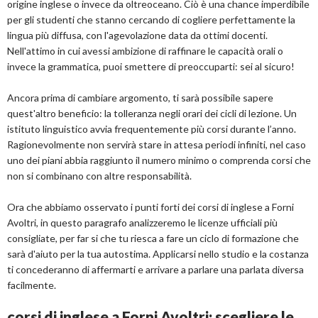
origine inglese o invece da oltreoceano. Ciò è una chance imperdibile
per gli studenti che stanno cercando di cogliere perfettamente la
lingua più diffusa, con l'agevolazione data da ottimi docenti.
Nell'attimo in cui avessi ambizione di raffinare le capacità orali o
invece la grammatica, puoi smettere di preoccuparti: sei al sicuro!
Ancora prima di cambiare argomento, ti sarà possibile sapere
quest'altro beneficio: la tolleranza negli orari dei cicli di lezione. Un
istituto linguistico avvia frequentemente più corsi durante l’anno.
Ragionevolmente non servirà stare in attesa periodi infiniti, nel caso
uno dei piani abbia raggiunto il numero minimo o comprenda corsi che
non si combinano con altre responsabilità.
Ora che abbiamo osservato i punti forti dei corsi di inglese a Forni
Avoltri, in questo paragrafo analizzeremo le licenze ufficiali più
consigliate, per far si che tu riesca a fare un ciclo di formazione che
sarà d'aiuto per la tua autostima. Applicarsi nello studio e la costanza
ti concederanno di affermarti e arrivare a parlare una parlata diversa
facilmente.
corsi di inglese a Forni Avoltri: scegliere le