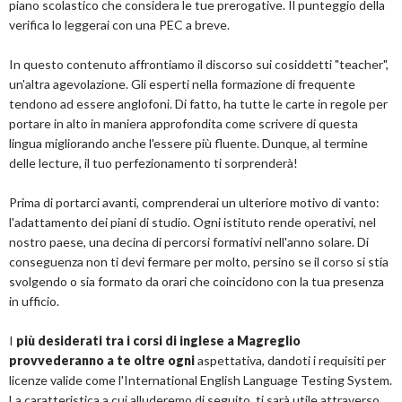
piano scolastico che considera le tue prerogative. Il punteggio della
verifica lo leggerai con una PEC a breve.
In questo contenuto affrontiamo il discorso sui cosiddetti "teacher",
un'altra agevolazione. Gli esperti nella formazione di frequente
tendono ad essere anglofoni. Di fatto, ha tutte le carte in regole per
portare in alto in maniera approfondita come scrivere di questa
lingua migliorando anche l'essere più fluente. Dunque, al termine
delle lecture, il tuo perfezionamento ti sorprenderà!
Prima di portarci avanti, comprenderai un ulteriore motivo di vanto:
l'adattamento dei piani di studio. Ogni istituto rende operativi, nel
nostro paese, una decina di percorsi formativi nell'anno solare. Di
conseguenza non ti devi fermare per molto, persino se il corso si stia
svolgendo o sia formato da orari che coincidono con la tua presenza
in ufficio.
I
più desiderati tra i corsi di inglese a Magreglio
provvederanno a te oltre ogni
aspettativa, dandoti i requisiti per
licenze valide come l'International English Language Testing System.
La caratteristica a cui alluderemo di seguito, ti sarà utile attraverso