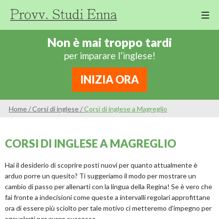
M
Cor
Non è mai troppo tardi
Di
per imparare l’inglese!
Ing
Re
INIZIA ORA
An
Sco
Home
/
Corsi di inglese
/
Corsi di inglese a Magreglio
Sc
Pri
CORSI DI INGLESE A MAGREGLIO
Sc
Ser
Hai il desiderio di scoprire posti nuovi per quanto attualmente è
arduo porre un quesito? Ti suggeriamo il modo per mostrare un
cambio di passo per allenarti con la lingua della Regina! Se è vero che
fai fronte a indecisioni come queste a intervalli regolari approfittane
ora di essere più sciolto per tale motivo ci metteremo d'impegno per
agevolarti per avere successo.