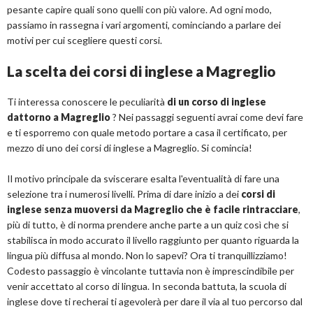
pesante capire quali sono quelli con più valore. Ad ogni modo,
passiamo in rassegna i vari argomenti, cominciando a parlare dei
motivi per cui scegliere questi corsi.
La scelta dei corsi di inglese a Magreglio
Ti interessa conoscere le peculiarità
di un corso di inglese
dattorno a Magreglio
? Nei passaggi seguenti avrai come devi fare
e ti esporremo con quale metodo portare a casa il certificato, per
mezzo di uno dei corsi di inglese a Magreglio. Si comincia!
Il motivo principale da sviscerare esalta l'eventualità di fare una
selezione tra i numerosi livelli. Prima di dare inizio a dei
corsi di
inglese senza muoversi da Magreglio che è facile rintracciare
,
più di tutto, è di norma prendere anche parte a un quiz così che si
stabilisca in modo accurato il livello raggiunto per quanto riguarda la
lingua più diffusa al mondo. Non lo sapevi? Ora ti tranquillizziamo!
Codesto passaggio è vincolante tuttavia non è imprescindibile per
venir accettato al corso di lingua. In seconda battuta, la scuola di
inglese dove ti recherai ti agevolerà per dare il via al tuo percorso dal