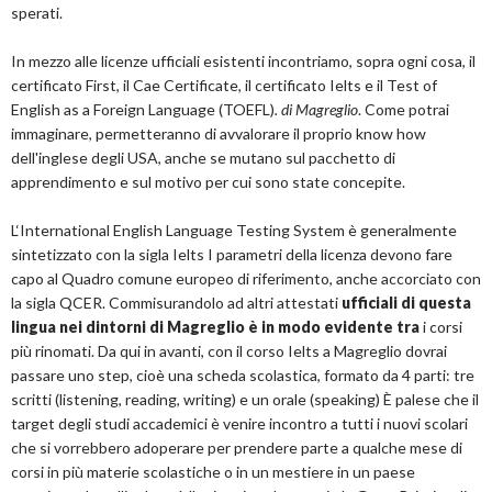
sperati.
In mezzo alle licenze ufficiali esistenti incontriamo, sopra ogni cosa, il
certificato First, il Cae Certificate, il certificato Ielts e il Test of
English as a Foreign Language (TOEFL)
. di Magreglio
. Come potrai
immaginare, permetteranno di avvalorare il proprio know how
dell'inglese degli USA, anche se mutano sul pacchetto di
apprendimento e sul motivo per cui sono state concepite.
L‘International English Language Testing System è generalmente
sintetizzato con la sigla Ielts I parametri della licenza devono fare
capo al Quadro comune europeo di riferimento, anche accorciato con
la sigla QCER. Commisurandolo ad altri attestati
ufficiali di questa
lingua nei dintorni di Magreglio è in modo evidente tra
i corsi
più rinomati. Da qui in avanti, con il corso Ielts a Magreglio dovrai
passare uno step, cioè una scheda scolastica, formato da 4 parti: tre
scritti (listening, reading, writing) e un orale (speaking) È palese che il
target degli studi accademici è venire incontro a tutti i nuovi scolari
che si vorrebbero adoperare per prendere parte a qualche mese di
corsi in più materie scolastiche o in un mestiere in un paese