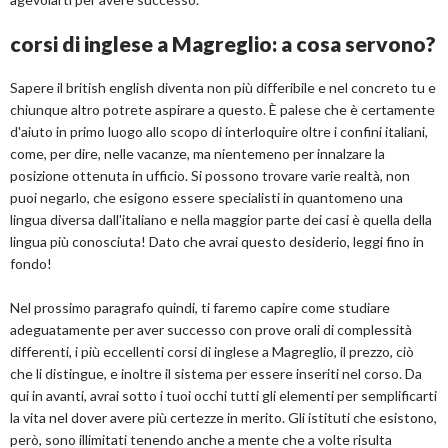
corsi di inglese a Magreglio: a cosa servono?
Sapere il british english diventa non più differibile e nel concreto tu e
chiunque altro potrete aspirare a questo. È palese che è certamente
d'aiuto in primo luogo allo scopo di interloquire oltre i confini italiani,
come, per dire, nelle vacanze, ma nientemeno per innalzare la
posizione ottenuta in ufficio. Si possono trovare varie realtà, non
puoi negarlo, che esigono essere specialisti in quantomeno una
lingua diversa dall'italiano e nella maggior parte dei casi è quella della
lingua più conosciuta! Dato che avrai questo desiderio, leggi fino in
fondo!
Nel prossimo paragrafo quindi, ti faremo capire come studiare
adeguatamente per aver successo con prove orali di complessità
differenti, i più eccellenti corsi di inglese a Magreglio, il prezzo, ciò
che li distingue, e inoltre il sistema per essere inseriti nel corso. Da
qui in avanti, avrai sotto i tuoi occhi tutti gli elementi per semplificarti
la vita nel dover avere più certezze in merito. Gli istituti che esistono,
però, sono illimitati tenendo anche a mente che a volte risulta