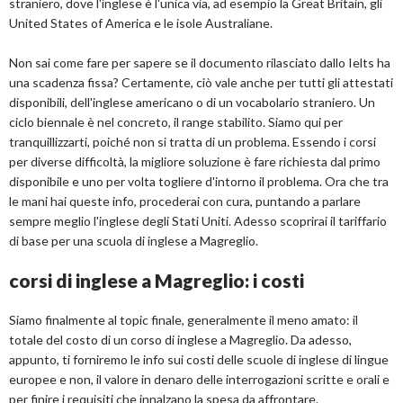
straniero, dove l'inglese è l'unica via, ad esempio la Great Britain, gli
United States of America e le isole Australiane.
Non sai come fare per sapere se il documento rilasciato dallo Ielts ha
una scadenza fissa? Certamente, ciò vale anche per tutti gli attestati
disponibili, dell'inglese americano o di un vocabolario straniero. Un
ciclo biennale è nel concreto, il range stabilito. Siamo qui per
tranquillizzarti, poiché non si tratta di un problema. Essendo i corsi
per diverse difficoltà, la migliore soluzione è fare richiesta dal primo
disponibile e uno per volta togliere d'intorno il problema. Ora che tra
le mani hai queste info, procederai con cura, puntando a parlare
sempre meglio l'inglese degli Stati Uniti. Adesso scoprirai il tariffario
di base per una scuola di inglese a Magreglio.
corsi di inglese a Magreglio: i costi
Siamo finalmente al topic finale, generalmente il meno amato: il
totale del costo di un corso di inglese a Magreglio. Da adesso,
appunto, ti forniremo le info sui costi delle scuole di inglese di lingue
europee e non, il valore in denaro delle interrogazioni scritte e orali e
per finire i requisiti che innalzano la spesa da affrontare.