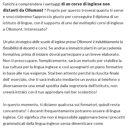
Fatichi a comprendere i vantaggi
di un corso di inglese non
distanti da Ollomont
? Proprio per questo troverai quanto ti serve
e snoccioleremo l'approccio giusto per conseguire il diploma di un
istituto di lingue, con il supporto di uno dei molteplici corsi di inglese
a Ollomont. Interessato?
Un plus strategico delle scuole di inglese presso Ollomont è indubbiamente la
flessibilità di docenti e
corsi. Se andrai a immatricolarti in un'accademia
formativa, prima di iniziare dovrai partecipare a un breve elaborato.
Non ti preoccupare. Semplicemente, sarà un metodo per stabilire la
tua cultura per la lingua inglese e così assegnarti un piano formativo
in base alle tue esigenze. Stai ben attento perché la riuscita finale
dell' esercizio, che ti sarà indicato mediante un avviso al telefono o
diversamente una email spedita dalla segreteria dell'istituto, non
creerà intralci con il tuo approdare nel iter scolastico!
In questo momento, ti diciamo qualcosa sui formatori, quindi resta
concentrato! I docenti frequentemente potranno essere di lingua
inglese. Ciò significa che non è impossibile aggiornare bene i precetti
grammaticali della lingua inglese senza dimenticare come