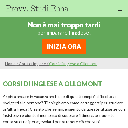
M
Cor
Non è mai troppo tardi
Di
per imparare l’inglese!
Ing
Re
INIZIA ORA
An
Sco
Home
/
Corsi di inglese
/
Corsi di inglese a Ollomont
Sc
Pri
CORSI DI INGLESE A OLLOMONT
Sc
Ser
Aspiri a andare in vacanza anche se di questi tempi è difficoltoso
rivolgerti alle persone? Ti spieghiamo come correggerti per studiare
un'altra lingua! Chiarito che sei impensierito da queste titubanze con
insistenza è giunto il momento di superare il timore, per questo
conta su di noi per agevolarti per ottenere ciò che vuoi.