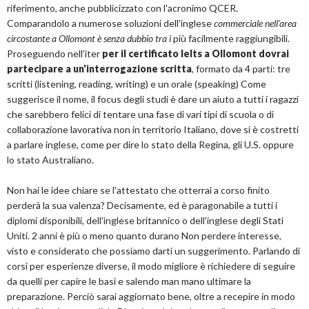
riferimento, anche pubblicizzato con l'acronimo QCER.
Comparandolo a numerose soluzioni dell'inglese
commerciale nell'area
circostante a Ollomont è senza dubbio tra i
più facilmente raggiungibili.
Proseguendo nell'iter
per il certificato Ielts a Ollomont dovrai
partecipare a un'interrogazione scritta
, formato da 4 parti: tre
scritti (listening, reading, writing) e un orale (speaking) Come
suggerisce il nome, il focus degli studi è dare un aiuto a tutti i ragazzi
che sarebbero felici di tentare una fase di vari tipi di scuola o di
collaborazione lavorativa non in territorio Italiano, dove si è costretti
a parlare inglese, come per dire lo stato della Regina, gli U.S. oppure
lo stato Australiano.
Non hai le idee chiare se l'attestato che otterrai a corso finito
perderà la sua valenza? Decisamente, ed è paragonabile a tutti i
diplomi disponibili, dell'inglese britannico o dell'inglese degli Stati
Uniti. 2 anni è più o meno quanto durano Non perdere interesse,
visto e considerato che possiamo darti un suggerimento. Parlando di
corsi per esperienze diverse, il modo migliore è richiedere di seguire
da quelli per capire le basi e salendo man mano ultimare la
preparazione. Perciò sarai aggiornato bene, oltre a recepire in modo