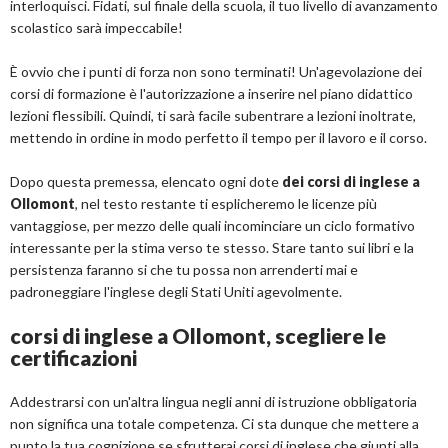
interloquisci. Fidati, sul finale della scuola, il tuo livello di avanzamento
scolastico sarà impeccabile!
È ovvio che i punti di forza non sono terminati! Un'agevolazione dei
corsi di formazione è l'autorizzazione a inserire nel piano didattico
lezioni flessibili. Quindi, ti sarà facile subentrare a lezioni inoltrate,
mettendo in ordine in modo perfetto il tempo per il lavoro e il corso.
Dopo questa premessa, elencato ogni dote
dei corsi di inglese a
Ollomont
, nel testo restante ti esplicheremo le licenze più
vantaggiose, per mezzo delle quali incominciare un ciclo formativo
interessante per la stima verso te stesso. Stare tanto sui libri e la
persistenza faranno si che tu possa non arrenderti mai e
padroneggiare l'inglese degli Stati Uniti agevolmente.
corsi di inglese a Ollomont, scegliere le
certificazioni
Addestrarsi con un'altra lingua negli anni di istruzione obbligatoria
non significa una totale competenza. Ci sta dunque che mettere a
punto la tua cognizione se sfrutterai corsi di inglese che giunti alla