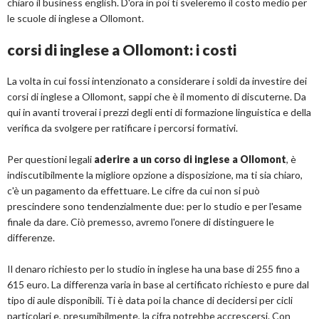
chiaro il business english. D'ora in poi ti sveleremo il costo medio per
le scuole di inglese a Ollomont.
corsi di inglese a Ollomont: i costi
La volta in cui fossi intenzionato a considerare i soldi da investire dei
corsi di inglese a Ollomont, sappi che è il momento di discuterne. Da
qui in avanti troverai i prezzi degli enti di formazione linguistica e della
verifica da svolgere per ratificare i percorsi formativi.
Per questioni legali
aderire a un corso di inglese a Ollomont
, è
indiscutibilmente la migliore opzione a disposizione, ma ti sia chiaro,
c'è un pagamento da effettuare. Le cifre da cui non si può
prescindere sono tendenzialmente due: per lo studio e per l'esame
finale da dare. Ciò premesso, avremo l'onere di distinguere le
differenze.
Il denaro richiesto per lo studio in inglese ha una base di 255 fino a
615 euro. La differenza varia in base al certificato richiesto e pure dal
tipo di aule disponibili. Ti è data poi la chance di decidersi per cicli
particolari e, presumibilmente, la cifra potrebbe accrescersi. Con