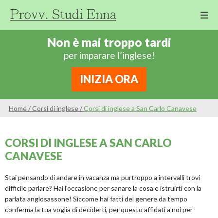
M
Cor
Non è mai troppo tardi
Di
per imparare l’inglese!
Ing
Re
INIZIA ORA
An
Sco
Home
/
Corsi di inglese
/
Corsi di inglese a San Carlo Canavese
Sc
Pri
CORSI DI INGLESE A SAN CARLO
Sc
CANAVESE
Ser
Stai pensando di andare in vacanza ma purtroppo a intervalli trovi
difficile parlare? Hai l'occasione per sanare la cosa e istruirti con la
parlata anglosassone! Siccome hai fatti del genere da tempo
conferma la tua voglia di deciderti, per questo affidati a noi per