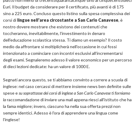
piatto non meno di trecentoquarantacinque sino ai cinquecentodieci
Euri. Il budget da considerare per il certificato, più avanti è di 175
sino a 225 euro. Concluso questo listino sulla spesa complessiva dei
corsi di
lingue nell'area circostante a San Carlo Canavese
, è
nostro dovere mostrare che esistono dei contenuti che
toccheranno, inevitabilmente, l'investimento in denaro
dell'educazione scolastica stessa. Ti diamo un esempio? Il costo
medio da affrontare si moltiplicherà nell'occasione in cui fossi
intenzionato a cominciare con incontri esclusivi all'incrementarsi
degli esami. Segnaleremo adesso il valore economico per un percorso
di dieci lezioni dedicate: ha un valore di 1000 E.
Segnati ancora questo, se ti abbiamo convinto a correre a scuola di
inglese: nel caso cercassi di mettere insieme news ben definite sulle
spese e
su soprattasse dei corsi di inglese a San Carlo Canavese ti forniamo
la
raccomandazione di inviare una mail appena riesci all'istituto che ha
la fama migliore; invero, ciascuno ha nella sua offerta prezzi non
sempre identici. Adesso è l'ora di apprendere una lingua come
l'inglese!