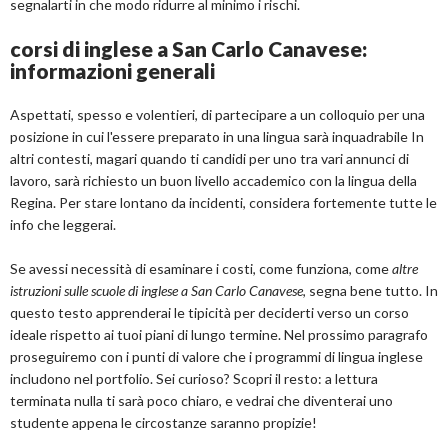
segnalarti in che modo ridurre al minimo i rischi.
corsi di inglese a San Carlo Canavese:
informazioni generali
Aspettati, spesso e volentieri, di partecipare a un colloquio per una
posizione in cui l'essere preparato in una lingua sarà inquadrabile In
altri contesti, magari quando ti candidi per uno tra vari annunci di
lavoro, sarà richiesto un buon livello accademico con la lingua della
Regina. Per stare lontano da incidenti, considera fortemente tutte le
info che leggerai.
Se avessi necessità di esaminare i costi, come funziona, come
altre
istruzioni sulle scuole di inglese a San Carlo Canavese
, segna bene tutto. In
questo testo apprenderai le tipicità per deciderti verso un corso
ideale rispetto ai tuoi piani di lungo termine. Nel prossimo paragrafo
proseguiremo con i punti di valore che i programmi di lingua inglese
includono nel portfolio. Sei curioso? Scopri il resto: a lettura
terminata nulla ti sarà poco chiaro, e vedrai che diventerai uno
studente appena le circostanze saranno propizie!