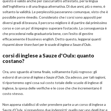
questo è valido anche per ciascun'altro attestato, per la lingua
dell'Inghilterra o di una lingua alternativa. Di due anni, più o meno, è
soltanto la validità. Le perplessità passeranno comunque, visto che è
possibile porre rimedio. Considerato che i corsi sono appositi per
diversi gradi di bravura, il percorso migliore è di partire dal primissimo
corso e con un po' di impegno superare l'ostacolo. La conseguenza è
che procederai nella graduatoria bene, con l'esito di gestire
efficacemente il business english. Detto questo, leggerai quanti
risparmi
dover tirare fuori per le scuole di inglese a Sauze d'Oulx
.
corsi di inglese a Sauze d'Oulx: quanto
costano?
Ora, uno sguardo al tema finale, solitamente il più rognoso: gli
esborsi di
un corso di inglese a Sauze d'Oulx
. Da adesso, per tali ragioni,
ti riporteremo ogni cosa sul costo totale delle scuole di inglese di
inglese, la spesa delle verifiche e le cose che che incrementano il
costo stesso.
Non appena stabilisci di voler prendere parte a un corso di inglese a
Sauze d'Oulx, si prevedono due indennizzi: quello per uno degli iter e