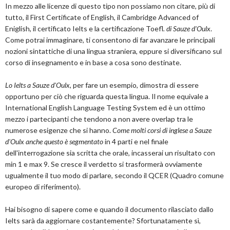
In mezzo alle licenze di questo tipo non possiamo non citare, più di
tutto, il First Certificate of English, il Cambridge Advanced of
Eniglish, il certificato Ielts e la certificazione Toefl
. di Sauze d'Oulx
.
Come potrai immaginare, ti consentono di far avanzare le principali
nozioni sintattiche di una lingua straniera, eppure si diversificano sul
corso di insegnamento e in base a cosa sono destinate.
Lo Ielts a Sauze d'Oulx
, per fare un esempio, dimostra di essere
opportuno per ciò che riguarda questa lingua. Il nome equivale a
International English Language Testing System ed è un ottimo
mezzo i partecipanti che tendono a non avere overlap tra le
numerose esigenze che si hanno.
Come molti corsi di inglese a Sauze
d'Oulx anche questo è segmentato
in 4 parti e nel finale
dell'interrogazione sia scritta che orale, incasserai un risultato con
min 1 e max 9. Se cresce il verdetto si trasformerà ovviamente
ugualmente il tuo modo di parlare, secondo il QCER (Quadro comune
europeo di riferimento).
Hai bisogno di sapere come e quando il documento rilasciato dallo
Ielts sarà da aggiornare costantemente? Sfortunatamente sì,