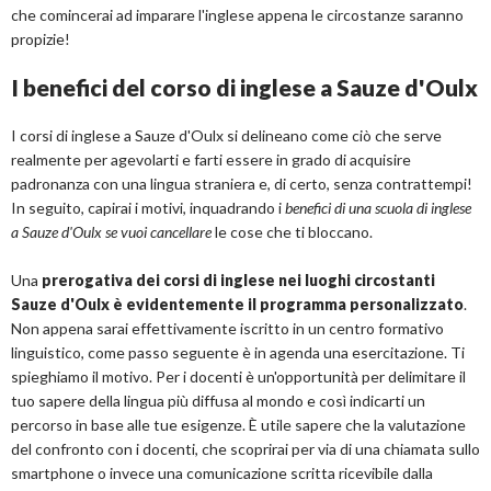
che comincerai ad imparare l'inglese appena le circostanze saranno
propizie!
I benefici del corso di inglese a Sauze d'Oulx
I corsi di inglese a Sauze d'Oulx si delineano come ciò che serve
realmente per agevolarti e farti essere in grado di acquisire
padronanza con una lingua straniera e, di certo, senza contrattempi!
In seguito, capirai i motivi, inquadrando i
benefici di una scuola di inglese
a Sauze d'Oulx se vuoi cancellare
le cose che ti bloccano.
Una
prerogativa dei corsi di inglese nei luoghi circostanti
Sauze d'Oulx è evidentemente il programma personalizzato
.
Non appena sarai effettivamente iscritto in un centro formativo
linguistico, come passo seguente è in agenda una esercitazione. Ti
spieghiamo il motivo. Per i docenti è un'opportunità per delimitare il
tuo sapere della lingua più diffusa al mondo e così indicarti un
percorso in base alle tue esigenze. È utile sapere che la valutazione
del confronto con i docenti, che scoprirai per via di una chiamata sullo
smartphone o invece una comunicazione scritta ricevibile dalla