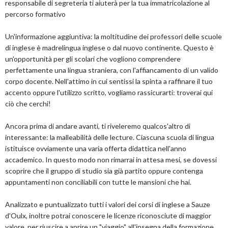
responsabile di segreteria ti aiuterà per la tua immatricolazione al
percorso formativo
Un'informazione aggiuntiva: la moltitudine dei professori delle scuole
di inglese è madrelingua inglese o dal nuovo continente. Questo è
un'opportunità per gli scolari che vogliono comprendere
perfettamente una lingua straniera, con l'affiancamento di un valido
corpo docente. Nell'attimo in cui sentissi la spinta a raffinare il tuo
accento oppure l'utilizzo scritto, vogliamo rassicurarti: troverai qui
ciò che cerchi!
Ancora prima di andare avanti, ti riveleremo qualcos'altro di
interessante: la malleabilità delle lecture. Ciascuna scuola di lingua
istituisce ovviamente una varia offerta didattica nell'anno
accademico. In questo modo non rimarrai in attesa mesi, se dovessi
scoprire che il gruppo di studio sia già partito oppure contenga
appuntamenti non conciliabili con tutte le mansioni che hai.
Analizzato e puntualizzato tutti i valori dei corsi di inglese a Sauze
d'Oulx, inoltre potrai conoscere le licenze riconosciute di maggior
valore, per riuscire a aprire un "viaggio" all'insegna della formazione