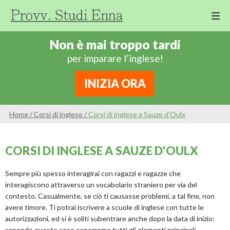
M
Cor
Non è mai troppo tardi
Di
per imparare l’inglese!
Ing
Re
INIZIA ORA
An
Sco
Home
/
Corsi di inglese
/
Corsi di inglese a Sauze d'Oulx
Sc
Pri
CORSI DI INGLESE A SAUZE D'OULX
Sc
Ser
Sempre più spesso interagirai con ragazzi e ragazze che
interagiscono attraverso un vocabolario straniero per via del
contesto. Casualmente, se ciò ti causasse problemi, a tal fine, non
avere timore. Ti potrai iscrivere a scuole di inglese con tutte le
autorizzazioni, ed si è soliti subentrare anche dopo la data di inizio:
sapendo queste cose esporremo tutti gli elementi principali.