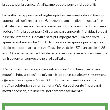
la quota per la verifica. Analizziamo questo punto nel dettaglio.
La tariffa per apprendere l' inglese parte usualmente da 270 ma non
supera mai i seicentotrenta €. Il trovare somme diverse scaturisce
dal calendario ma anche dalla presenza di tutor presunti. Ti facciamo
vedere infine la potenzialità di partecipare a incontri individuali e devi
esserne informato, il dovuto sarà più impegnativo Qualche volta 5-7
speech costano anche 1250€. Non resta che aprire il portafogli un
obolo per approdare a una verifica, che va dalle 157 a un totale di 261
euri. Quasi certamente il totale oscilla nel caso che si faccia domanda
da frequentante invece che prof abilitato.
Tieni conto che i paragrafi passati sono un inizio bensì, per avere
maggiori info, la decisione migliore è aprire un canale
con strutture che
offrono corsi di inglese a Sauze d'Oulx
. Potrai farti sentire con una
notifica telefonica se non con una PEC: da quel punto in poi avrai i
mezzi necessari, e ti inserirai nel percorso facilmente!