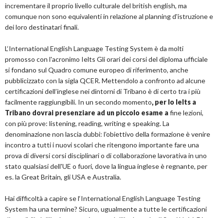
incrementare il proprio livello culturale del british english, ma
comunque non sono equivalenti in relazione al planning d'istruzione e
dei loro destinatari finali.
L‘International English Language Testing System è da molti
promosso con l'acronimo Ielts Gli orari dei corsi del diploma ufficiale
si fondano sul Quadro comune europeo di riferimento, anche
pubblicizzato con la sigla QCER. Mettendolo a confronto ad alcune
certificazioni dell’inglese nei dintorni di Tribano è di certo tra i più
facilmente raggiungibili. In un secondo momento
, per lo Ielts a
Tribano dovrai presenziare ad un piccolo esame a
fine lezioni,
con più prove: listening, reading, writing e speaking. La
denominazione non lascia dubbi: l’obiettivo della formazione è venire
incontro a tutti i nuovi scolari che ritengono importante fare una
prova di diversi corsi disciplinari o di collaborazione lavorativa in uno
stato qualsiasi dell'UE o fuori, dove la lingua inglese è regnante, per
es. la Great Britain, gli USA e Australia.
Hai difficoltà a capire se l‘International English Language Testing
System ha una termine? Sicuro, ugualmente a tutte le certificazioni