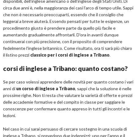
disponibili, dell'inglese americano o dell'inglese degli Stati Uniti. Di
circa due anni è, nella maggioranza dei casi l'arco di tempo utile. Sappi
che non è necessario preoccuparti, essendo che il consiglio che
leggerai a breve aiuterà. Essendo pensati per tutte le esigenze, un
procedimento giusto è prendere parte da quello più facile e
aumentando gradualmente affrontarli. D'ora in avanti dunque
continuerai con più precisione, con il proposito di comprendere
fedelmente l'inglese britannico. Come risultato, ora ti sarà più chiaro
il listino prezzi
classico per i corsi di inglese a Tribano
.
corsi di inglese a Tribano: quanto costano?
Se per caso volessi apprendere delle novità per quanto costano i vari
anni di
un corso di inglese a Tribano
, sappi che la soluzione è nelle
prossime righe. Non ti resta che valutare la varietà di offerte e prezzi
delle accademie formative e del compito in classe per saggiare le
conoscenze per confermare quanto appreso in tutti gli incontri e le
lezioni.
Nel caso in cui sarai persuaso di cercare sostegno in una scuola di
inglese a Tribano, si prevedono due indennizzi: uno per l'anno e il