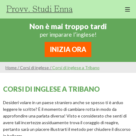
M
Cor
Non è mai troppo tardi
Di
per imparare l’inglese!
Ing
Re
INIZIA ORA
An
Sco
Home
/
Corsi di inglese
/
Corsi di inglese a Tribano
Sc
Pri
CORSI DI INGLESE A TRIBANO
Sc
Ser
Desideri volare in un paese straniero anche se spesso ti è arduo
leggere le scritte? È il momento di cambiare rotta in modo da
approfondire una parlata diversa! Visto e considerato che senti di
avere tali incertezze assiduamente trova il coraggio di reagire,
pertanto sarà un piacere illustrarti il metodo per chiudere il discorso
in bellezza.