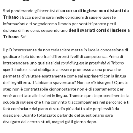
Stai ponderando gli incentivi di
un corso di inglese non distanti da
Tribano
? Ecco perché sarai nelle condizioni di sapere queste
informazioni e ti segnaleremo il modo per sentirti pronto per il
diploma di fine corsi, seguendo uno
degli svariati corsi di inglese a
Tribano
. Su!
Il più interessante da non tralasciare mette in luce la concessione di
giudicare il più idoneo fra i differenti livelli di competenza. Prima di
intraprendere uno qualsiasi dei
corsi di inglese in prossimità di Tribano
aperti
, inoltre, sarai obbligato a essere promosso a una prova che
permetta di valutare esattamente come sai esprimerti con la lingua
dell'Inghilterra. Ti abbiamo spaventato? Non ce n'è bisogno! Questo
step non è contrattabile ciononostante non è di sbarramento per
venir accettato alle lezioni in lingua. Tramite questo procedimento, la
scuola di inglese che ti ha convinto ti accompagnerà nel percorso e ti
farà cominciare dal piano di studio più adatto alle perplessità da
dissipare. Quanto totalizzato parlando del questionario sarà
divulgato dal centro studi, magari già il giorno dopo.