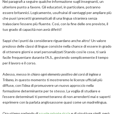
Nei paragrafi a seguire qualche informazione sugli insegnanti, un
ulteriore punto a favore. Gli educatori, in particolare, potranno
essere britannici. Logicamente, usufruirai di vantaggi per ampliare più
che puoi i precetti grammaticali di una lingua straniera senza
tralasciare l'essere più fluente. Così, con la fine delle ore previste, il
tuo grado di capacità non avrà difetti!
Sappi che i punti da considerare riguardano anche altro! Un valore
prezioso delle classi di lingue consiste nella chance di essere in grado
di ottenere giorni e orari personalizzati Stando così le cose, ti sarà
facile frequentare durante l'A.S., gestendo semplicemente il tempo
per il lavoro e il corso.
Adesso, messo in
chiaro ogni elemento positivo dei corsi di inglese a
Tribano
, in questo momento ti mostreremo le licenze ufficiali più
diffuse, con l'idea di promuovere un nuovo approccio nella
formazione determinante per te stesso. La voglia di studiare e
l'essere determinati ti permetteranno di non arrenderti mai e saperti
esprimere con la parlata anglosassone quasi come un madrelingua.
Ora stiamo parlando di
scuole private riccia
e di strutture simili, però