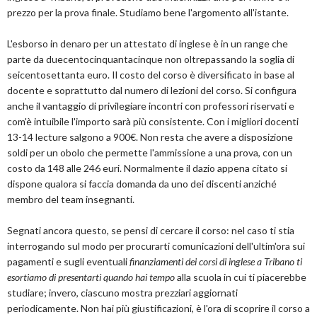
prezzo per la prova finale. Studiamo bene l'argomento all'istante.
L'esborso in denaro per un attestato di inglese è in un range che
parte da duecentocinquantacinque non oltrepassando la soglia di
seicentosettanta euro. Il costo del corso è diversificato in base al
docente e soprattutto dal numero di lezioni del corso. Si configura
anche il vantaggio di privilegiare incontri con professori riservati e
com'è intuibile l'importo sarà più consistente. Con i migliori docenti
13-14 lecture salgono a 900€. Non resta che avere a disposizione
soldi per un obolo che permette l'ammissione a una prova, con un
costo da 148 alle 246 euri. Normalmente il dazio appena citato si
dispone qualora si faccia domanda da uno dei discenti anziché
membro del team insegnanti.
Segnati ancora questo, se pensi di cercare il corso: nel caso ti stia
interrogando sul modo per procurarti comunicazioni dell'ultim'ora sui
pagamenti e sugli eventuali
finanziamenti dei corsi di inglese a Tribano ti
esortiamo di presentarti quando hai tempo
alla scuola in cui ti piacerebbe
studiare; invero, ciascuno mostra prezziari aggiornati
periodicamente. Non hai più giustificazioni, è l'ora di scoprire il corso a