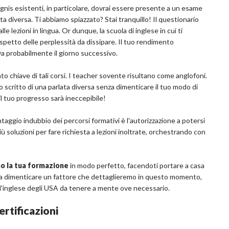
rzegnis esistenti, in particolare, dovrai essere presente a un esame
a diversa. Ti abbiamo spiazzato? Stai tranquillo! Il questionario
e lezioni in lingua. Or dunque, la scuola di inglese in cui ti
l rispetto delle perplessità da dissipare. Il tuo rendimento
iva probabilmente il giorno successivo.
mento chiave di tali corsi. I teacher sovente risultano come anglofoni.
o scritto di una parlata diversa senza dimenticare il tuo modo di
il tuo progresso sarà ineccepibile!
taggio indubbio dei percorsi formativi è l'autorizzazione a potersi
ù soluzioni per fare richiesta a lezioni inoltrate, orchestrando con
no la tua formazione
in modo perfetto, facendoti portare a casa
gna dimenticare un fattore che dettaglieremo in questo momento,
ell'inglese degli USA da tenere a mente ove necessario.
ertificazioni