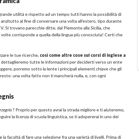
oramica
rande utilità e rispetto ad un tempo tutti hanno la possibilità di
zitutto al fine di conversare una volta all'estero, tipo durante
 Si trovano parecchie ditte, dal Piemonte alla Sicilia, che
 volte corrisponde a quella della lingua più conosciuta! Certi che
zzare le tue ricerche,
così come altre cose sui corsi di inglese a
o dettaglieremo tutte le informazioni per deciderti verso un ente
gere, porremo sotto la lente i principali elementi chiave che gli
l resto: una volta fatto non ti mancherà nulla, e, con ogni
egnis
erzegnis
? Proprio per questo avrai la strada migliore e ti aiuteremo,
ire la licenza di scuola linguistica, se ti adopererai in uno dei
 facoltà di fare una selezione fra una varietà di livelli. Prima di