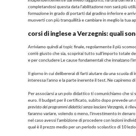
completandosi questa data l'abilitazione non sarà più utiliz
formazione in grado di portarti dal gradino inferiore e arriv
muoverti con più tranquillità e cambiare in meglio la tua ap
corsi di inglese a Verzegnis: quali son
Arriviamo quindi al topic finale, regolarmente il più scomod
com'è giusto che sia, scoprirai tutto sull'importo totale de
e per concludere Le cause fondamentali che innalzano l'i
Il giorno in cui delibererai di farti aiutare da una scuola d
interessa l'anno e la parte inerente il test. Ne capiremo di 
Per associarsi a un polo didattico ti comunichiamo che s
euro. Il budget per il certificato, subito dopo prevede u
previsto dei programmi didattici senza lasciare Verzegnis
, è ri
faranno variare, volendo o meno, l'investimento in denaro
nel caso avessi l'ambizione di procedere con lezioni indivi
qual è il prezzo medio per un periodo scolastico di 10 lezio