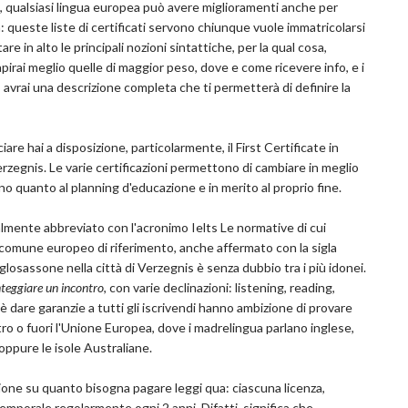
o, qualsiasi lingua europea può avere miglioramenti anche per
a: queste liste di certificati servono chiunque vuole immatricolarsi
are in alto le principali nozioni sintattiche, per la qual cosa,
pirai meglio quelle di maggior peso, dove e come ricevere info, e i
i, avrai una descrizione completa che ti permetterà di definire la
ciare hai a disposizione, particolarmente, il First Certificate in
i Verzegnis. Le varie certificazioni permettono di cambiare in meglio
cano quanto al planning d'educazione e in merito al proprio fine.
mente abbreviato con l'acronimo Ielts Le normative di cui
 comune europeo di riferimento, anche affermato con la sigla
nglosassone nella città di Verzegnis è senza dubbio tra i più idonei.
onteggiare un incontro
, con varie declinazioni: listening, reading,
è dare garanzie a tutti gli iscrivendi hanno ambizione di provare
ntro o fuori l'Unione Europea, dove i madrelingua parlano inglese,
oppure le isole Australiane.
ione su quanto bisogna pagare leggi qua: ciascuna licenza,
emporale regolarmente ogni 2 anni. Difatti, significa che