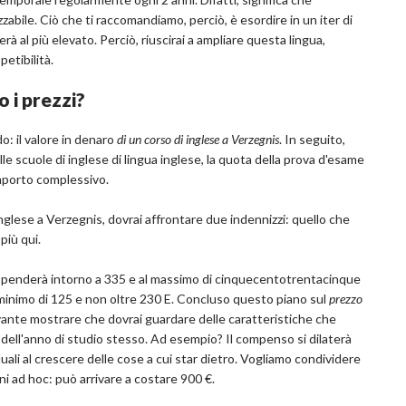
zabile. Ciò che ti raccomandiamo, perciò, è esordire in un iter di
erà al più elevato. Perciò, riuscirai a ampliare questa lingua,
petibilità.
o i prezzi?
o: il valore in denaro
di un corso di inglese a Verzegnis
. In seguito,
lle scuole di inglese di lingua inglese, la quota della prova d'esame
mporto complessivo.
i inglese a Verzegnis, dovrai affrontare due indennizzi: quello che
più qui.
i spenderà intorno a 335 e al massimo di cinquecentotrentacinque
n minimo di 125 e non oltre 230 E. Concluso questo piano sul
prezzo
levante mostrare che dovrai guardare delle caratteristiche che
 dell'anno di studio stesso. Ad esempio? Il compenso si dilaterà
duali al crescere delle cose a cui star dietro. Vogliamo condividere
ni ad hoc: può arrivare a costare 900 €.