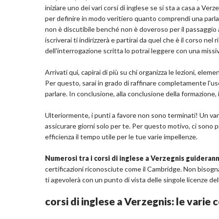
iniziare uno dei vari corsi di inglese se si sta a casa a Ve
per definire in modo veritiero quanto comprendi una parlat
non è discutibile benché non è doveroso per il passaggio all
iscriverai ti indirizzerà e partirai da quel che è il corso ne
dell'interrogazione scritta lo potrai leggere con una miss
Arrivati qui, capirai di più su chi organizza le lezioni, ele
Per questo, sarai in grado di raffinare completamente l'us
parlare. In conclusione, alla conclusione della formazione, 
Ulteriormente, i punti a favore non sono terminati! Un van
assicurare giorni solo per te. Per questo motivo, ci sono pi
efficienza il tempo utile per le tue varie impellenze.
Numerosi tra i corsi di inglese a Verzegnis guideran
certificazioni riconosciute come il Cambridge. Non biso
ti agevolerà con un punto di vista delle singole licenze d
corsi di inglese a Verzegnis: le varie c