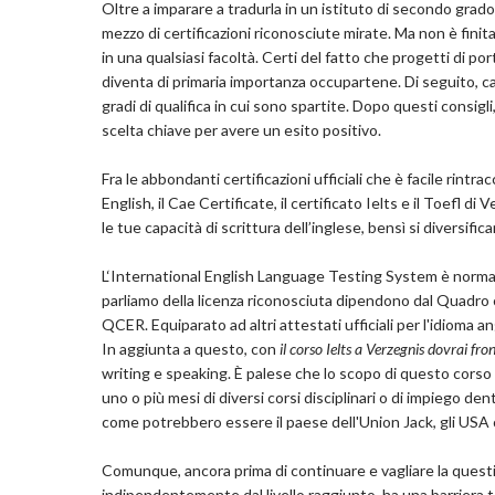
Oltre a imparare a tradurla in un istituto di secondo grad
mezzo di certificazioni riconosciute mirate. Ma non è finit
in una qualsiasi facoltà. Certi del fatto che progetti di port
diventa di primaria importanza occupartene. Di seguito, ca
gradi di qualifica in cui sono spartite. Dopo questi consigl
scelta chiave per avere un esito positivo.
Fra le abbondanti certificazioni ufficiali che è facile rintrac
English, il Cae Certificate, il certificato Ielts e il Toefl d
le tue capacità di scrittura dell’inglese, bensì si diversifi
L‘International English Language Testing System è normal
parliamo della licenza riconosciuta dipendono dal Quadro
QCER. Equiparato ad altri attestati ufficiali per l'idioma a
In aggiunta a questo, con
il corso Ielts a Verzegnis dovrai fr
writing e speaking. È palese che lo scopo di questo corso 
uno o più mesi di diversi corsi disciplinari o di impiego de
come potrebbero essere il paese dell'Union Jack, gli USA 
Comunque, ancora prima di continuare e vagliare la quest
indipendentemente dal livello raggiunto, ha una barriera t