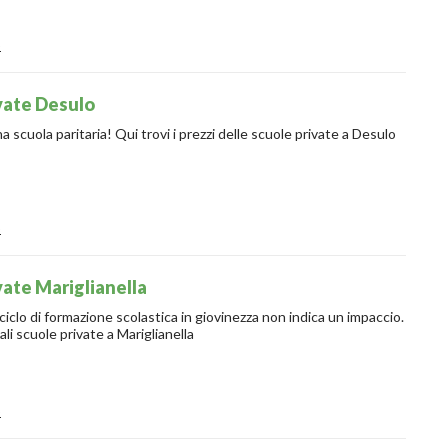
o
vate Desulo
Diplomati in una scuola paritaria! Qui trovi i prezzi delle scuole private a Desulo
o
vate Mariglianella
il ciclo di formazione scolastica in giovinezza non indica un impaccio.
ali scuole private a Mariglianella
o