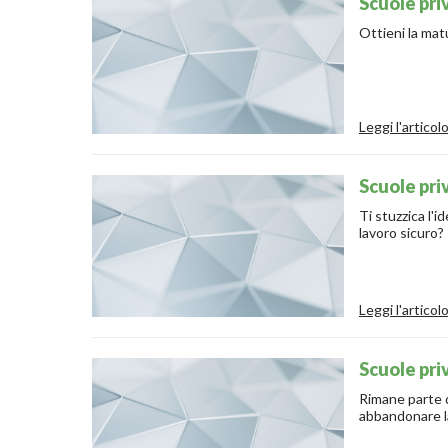
Scuole pri
Ottieni la mat
Leggi l'articol
Scuole pri
Ti stuzzica l'idea 
lavoro sicuro?
Leggi l'articol
Scuole pri
Rimane parte d
abbandonare la