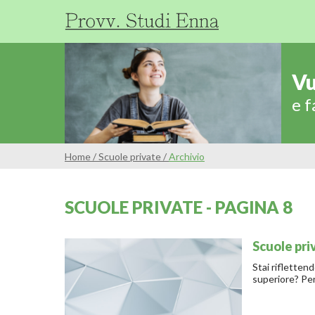
Vu
e f
Home
/
Scuole private
/
Archivio
SCUOLE PRIVATE - PAGINA 8
Scuole pr
Stai riflettend
superiore? Per