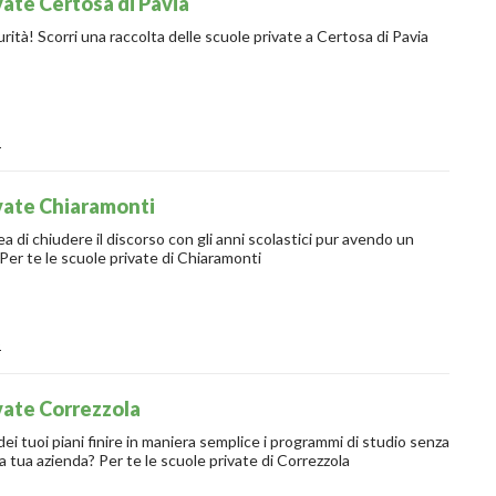
vate Certosa di Pavia
urità! Scorri una raccolta delle scuole private a Certosa di Pavia
o
vate Chiaramonti
di chiudere il discorso con gli anni scolastici pur avendo un
 Per te le scuole private di Chiaramonti
o
vate Correzzola
ei tuoi piani finire in maniera semplice i programmi di studio senza
 tua azienda? Per te le scuole private di Correzzola