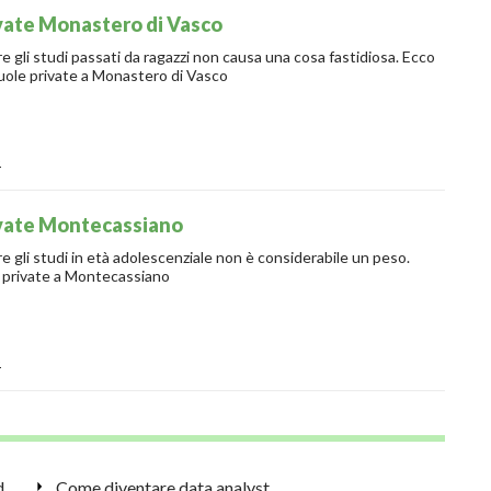
vate Monastero di Vasco
 gli studi passati da ragazzi non causa una cosa fastidiosa. Ecco
scuole private a Monastero di Vasco
o
ivate Montecassiano
 gli studi in età adolescenziale non è considerabile un peso.
e private a Montecassiano
o
Il ruolo dei genitori nell'educazione scolastica dei figli
Come diventare data analyst