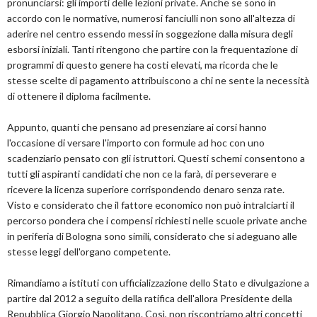
pronunciarsi: gli importi delle lezioni private. Anche se sono in
accordo con le normative, numerosi fanciulli non sono all'altezza di
aderire nel centro essendo messi in soggezione dalla misura degli
esborsi iniziali. Tanti ritengono che partire con la frequentazione di
programmi di questo genere ha costi elevati, ma ricorda che le
stesse scelte di pagamento attribuiscono a chi ne sente la necessità
di ottenere il diploma facilmente.
Appunto, quanti che pensano ad presenziare ai corsi hanno
l'occasione di versare l'importo con formule ad hoc con uno
scadenziario pensato con gli istruttori. Questi schemi consentono a
tutti gli aspiranti candidati che non ce la farà, di perseverare e
ricevere la licenza superiore corrispondendo denaro senza rate.
Visto e considerato che il fattore economico non può intralciarti il
percorso pondera che i compensi richiesti nelle scuole private anche
in periferia di Bologna sono simili, considerato che si adeguano alle
stesse leggi dell'organo competente.
Rimandiamo a istituti con ufficializzazione dello Stato e divulgazione a
partire dal 2012 a seguito della ratifica dell'allora Presidente della
Repubblica Giorgio Napolitano. Così, non riscontriamo altri concetti