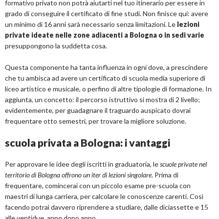
formativo privato non potrà aiutarti nel tuo itinerario per essere in
grado di conseguire il certificato di fine studi. Non finisce qui: avere
un minimo di 16 anni sarà necessario senza limitazioni. Le
lezioni
private ideate nelle zone adiacenti a Bologna o in sedi varie
presuppongono la suddetta cosa.
Questa componente ha tanta influenza in ogni dove, a prescindere
che tu ambisca ad avere un certificato di scuola media superiore di
liceo artistico e musicale, o perfino di altre tipologie di formazione. In
aggiunta, un concetto: il percorso istruttivo si mostra di 2 livello;
evidentemente, per guadagnare il traguardo auspicato dovrai
frequentare otto semestri, per trovare la migliore soluzione.
scuola privata a Bologna: i vantaggi
Per approvare le idee degli iscritti in graduatoria, le
scuole private nel
territorio di Bologna offrono un iter di lezioni singolare
. Prima di
frequentare, comincerai con un piccolo esame pre-scuola con
maestri di lunga carriera, per calcolare le conoscenze carenti. Così
facendo potrai davvero riprendere a studiare, dalle diciassette e 15
alle ventidue, anno dopo anno.