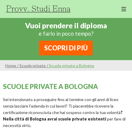
M
Cor
Vuoi prendere il diploma
Di
e farlo in poco tempo?
Ing
Re
SCOPRI DI PIÙ
An
Sco
Home
/
Scuole private
/
Scuole private a Bologna
Sc
Pri
SCUOLE PRIVATE A BOLOGNA
Sc
Ser
Sei intenzionato a proseguire fino al termine con gli anni di liceo
senza lasciare l'azienda in cui lavori? Ti piacerebbe ricevere la
certificazione riconosciuta che hai sospeso contro la tua volontà
?
Nella città di Bologna avrai scuole private esistenti
per fare di
necessità virtù.