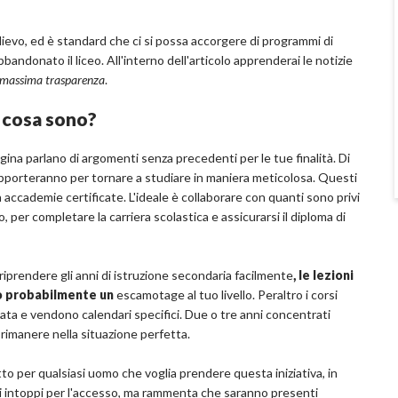
i rilievo, ed è standard che ci si possa accorgere di programmi di
andonato il liceo. All'interno dell'articolo apprenderai le notizie
la massima trasparenza
.
: cosa sono?
ina parlano di argomenti senza precedenti per le tue finalità. Di
upporteranno per tornare a studiare in maniera meticolosa. Questi
ccademie certificate. L'ideale è collaborare con quanti sono privi
, per completare la carriera scolastica e assicurarsi il diploma di
r riprendere gli anni di istruzione secondaria facilmente
, le lezioni
no probabilmente un
escamotage al tuo livello. Peraltro i corsi
rtata e vendono calendari specifici. Due o tre anni concentrati
 rimanere nella situazione perfetta.
o per qualsiasi uomo che voglia prendere questa iniziativa, in
i intoppi per l'accesso, ma rammenta che saranno presenti