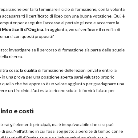
eparazione per farti terminare il ciclo di formazione, con la volontà
 accaparrarti il certificato di liceo con una buona votazione. Qui, è
computer per eseguire l'accesso al portale giusto e accertare la
di Monticelli d'Ongina
. In aggiunta, vorrai verificare il credito di
lomarsi con questi propositi?
utto: investigare se il percorso di formazione sia parte delle scuole
ella ricerca.
a cosa: la qualità di formazione delle lezioni private entro la
o in una prova per una posizione aperta sarai valutato proprio
tto quello che hai appreso è un valore aggiunto per guadagnare una
un tirocinio. L'attestato riconosciuto ti fornirà l'aiuto per
info e costi
rai gli elementi principali, ma è inequivocabile che ci si può
 di più. Nell'attimo in cui fossi soggetto a perdite di tempo con le
 di Monticelli d'Ongina dove avrai informazioni per
risolvere la