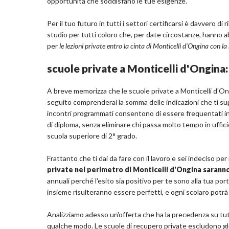
opportunità che soddisfano le tue esigenze.
Per il tuo futuro in tutti i settori certificarsi è davvero d
studio per tutti coloro che, per date circostanze, hanno abb
per
le lezioni private entro la cinta di Monticelli d'Ongina con 
scuole private a Monticelli d'Ongina
A breve memorizza che le scuole private a Monticelli d'Ong
seguito comprenderai la somma delle indicazioni che ti s
incontri programmati consentono di essere frequentati in a
di diploma, senza eliminare chi passa molto tempo in ufficio
scuola superiore di 2° grado.
Frattanto che ti dai da fare con il lavoro e sei indeciso pe
private nel perimetro di Monticelli d'Ongina saran
annuali perché l'esito sia positivo per te sono alla tua po
insieme risulteranno essere perfetti, e ogni scolaro potrà
Analizziamo adesso un'offerta che ha la precedenza su tutt
qualche modo. Le scuole di recupero private escludono gl