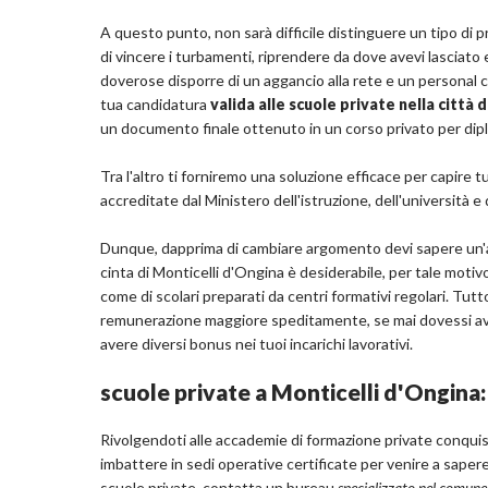
A questo punto, non sarà difficile distinguere un tipo di pr
di vincere i turbamenti, riprendere da dove avevi lasciato e
doverose disporre di un aggancio alla rete e un personal 
tua candidatura
valida alle scuole private nella città 
un documento finale ottenuto in un corso privato per dip
Tra l'altro ti forniremo una soluzione efficace per capire t
accreditate dal Ministero dell'istruzione, dell'università e d
Dunque, dapprima di cambiare argomento devi sapere un'altr
cinta di Monticelli d'Ongina è desiderabile, per tale motiv
come di scolari preparati da centri formativi regolari. Tu
remunerazione maggiore speditamente, se mai dovessi avere 
avere diversi bonus nei tuoi incarichi lavorativi.
scuole private a Monticelli d'Ongina: 
Rivolgendoti alle accademie di formazione private conquiste
imbattere in sedi operative certificate per venire a sapere
scuole private, contatta un bureau
specializzato nel comune