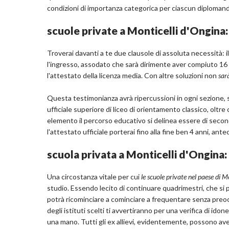
condizioni di importanza categorica per ciascun diploman
scuole private a Monticelli d'Ongina: i
Troverai davanti a te due clausole di assoluta necessità: il
l'ingresso, assodato che sarà dirimente aver compiuto 16 a
l'attestato della licenza media. Con altre soluzioni non
sar
Questa testimonianza avrà ripercussioni in ogni sezione, s
ufficiale superiore di liceo di orientamento classico, oltre 
elemento il percorso educativo si delinea essere di secon
l'attestato ufficiale porterai fino alla fine ben 4 anni, ante
scuola privata a Monticelli d'Ongina: 
Una circostanza vitale per cui
le scuole private nel paese di 
studio. Essendo lecito di continuare quadrimestri, che si 
potrà ricominciare a cominciare a frequentare senza preoccup
degli istituti scelti ti avvertiranno per una verifica di id
una mano. Tutti gli ex allievi, evidentemente, possono av