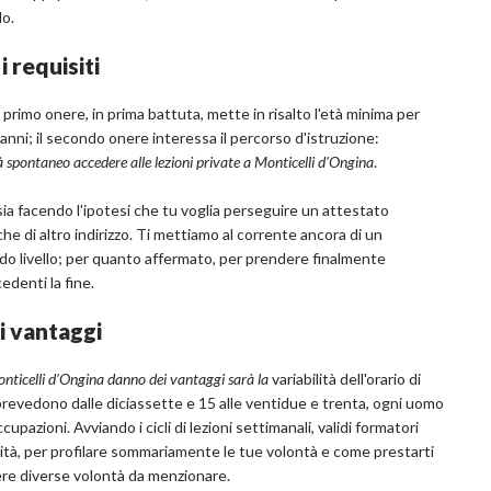
do.
 requisiti
 primo onere, in prima battuta, mette in risalto l'età minima per
nni; il secondo onere interessa il percorso d'istruzione:
à spontaneo accedere alle lezioni private a Monticelli d'Ongina
.
ia facendo l'ipotesi che tu voglia perseguire un attestato
che di altro indirizzo. Ti mettiamo al corrente ancora di un
do livello; per quanto affermato, per prendere finalmente
cedenti la fine.
i vantaggi
Monticelli d'Ongina danno dei vantaggi sarà la
variabilità dell'orario di
prevedono dalle diciassette e 15 alle ventidue e trenta, ogni uomo
azioni. Avviando i cicli di lezioni settimanali, validi formatori
oneità, per profilare sommariamente le tue volontà e come prestarti
ere diverse volontà da menzionare.