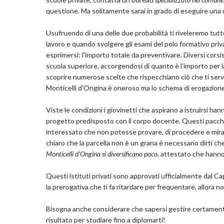
questione. Ma solitamente sarai in grado di eseguire un
Usufruendo di una delle due probabilità ti riveleremo tutte le
lavoro e quando svolgere gli esami del polo formativo pri
esprimersi: l'importo totale da preventivare. Diversi corsi
scuola superiore, accorgendosi di quanto è l'importo per l
scoprire numerose scelte che rispecchiano ciò che ti serve
Monticelli d'Ongina è oneroso ma lo schema di erogazione
Viste le condizioni i giovinetti che aspirano a istruirsi h
progetto predisposto con il corpo docente. Questi pacchett
interessato che non potesse provare, di procedere e mirar
chiaro che la parcella non è un grana è necessario dirti che 
Monticelli d'Ongina si diversificano poco
, attestato che hanno
Questi istituti privati sono approvati ufficialmente dal Ca
la prerogativa che ti fa ritardare per frequentare, allora n
Bisogna anche considerare che sapersi gestire certamente 
risultato per studiare fino a diplomarti!