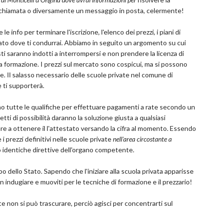
a chiamata o diversamente un messaggio in posta, celermente!
 info per terminare l'iscrizione, l'elenco dei prezzi, i piani di
vato dove ti condurrai. Abbiamo in seguito un argomento su cui
sti saranno indotti a interrompersi e non prendere la licenza di
a formazione. I prezzi sul mercato sono cospicui, ma si possono
. Il salasso necessario delle scuole private nel comune di
 ti supporterà.
anno tutte le qualifiche per effettuare pagamenti a rate secondo un
i di possibilità daranno la soluzione giusta a qualsiasi
e a ottenere il l'attestato versando la cifra al momento. Essendo
i prezzi definitivi nelle scuole private
nell'area circostante a
 identiche direttive dell'organo competente.
po dello Stato. Sapendo che l'iniziare alla scuola privata apparisse
on indugiare e muoviti per le tecniche di formazione e il prezzario!
non si può trascurare, perciò agisci per concentrarti sul