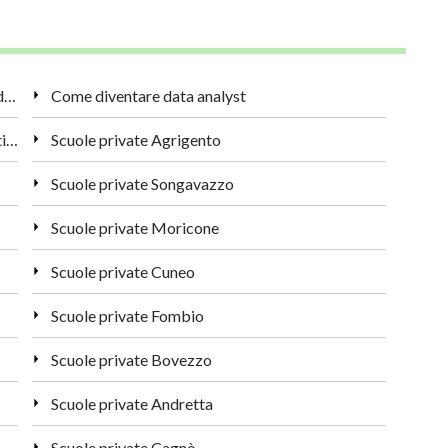
Il ruolo dei genitori nell'educazione scolastica dei figli
Come diventare data analyst
LIM in classe: i vantaggi della didattica interattiva
Scuole private Agrigento
Scuole private Songavazzo
Scuole private Moricone
Scuole private Cuneo
Scuole private Fombio
Scuole private Bovezzo
Scuole private Andretta
Scuole private Cagnò