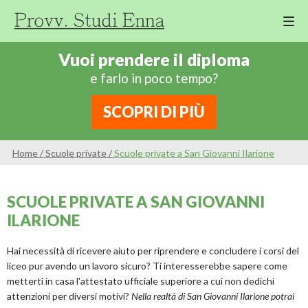
M
Cor
Vuoi prendere il diploma
Di
e farlo in poco tempo?
Ing
Re
SCOPRI DI PIÙ
An
Sco
Home
/
Scuole private
/
Scuole private a San Giovanni Ilarione
Sc
Pri
SCUOLE PRIVATE A SAN GIOVANNI
Sc
ILARIONE
Ser
Hai necessità di ricevere aiuto per riprendere e concludere i corsi del
liceo pur avendo un lavoro sicuro? Ti interesserebbe sapere come
metterti in casa l'attestato ufficiale superiore a cui non dedichi
attenzioni per diversi motivi?
Nella realtà di San Giovanni Ilarione potrai