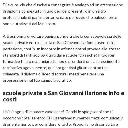
Di sicuro, ciò che riuscirai a conseguire è analogo ad un attestazione
di diploma conseguito in uno dei licei presenti, o in un altro
professionale di pari importanza dato per ovvio che palesemente
sono autorizzati dal Ministero.
Altresì, prima di voltare pagina pondera che la consapevolezza delle
scuole private entro la cinta di San Giovanni Ilarione rasenterà la
perfezione, così in un incontro in azienda potrai provare allo stesso
standard di tanti sopraggiunti dalle scuole "classiche". Il tuo iter
formativo ti farà risparmiare tempo e prenderti una accrescimento
retributivo agevolmente, qualora gestissi già un contratto a
chiamata. Il diploma di liceo ti fornirà i mezzi per avere una
progressione nel tuo campo lavorativo.
scuole private a San Giovanni Ilarione: info e
costi
Hai bisogno di imparare varie cose? Cerchi le spiegazioni che ti
occorrono? Stai sereno! Ti illustreremo numerosi mezzi comunicativi
di orientamento per considerare tutto. Proponiamo di consultare