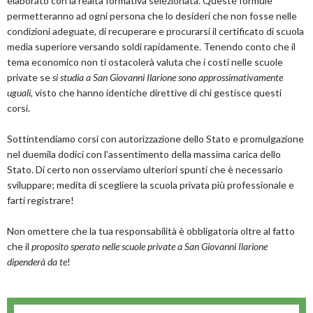
elaborato con la realtà formativa selezionata. Queste formule
permetteranno ad ogni persona che lo desideri che non fosse nelle
condizioni adeguate, di recuperare e procurarsi il certificato di scuola
media superiore versando soldi rapidamente. Tenendo conto che il
tema economico non ti ostacolerà valuta che i costi nelle scuole
private se
si studia a San Giovanni Ilarione sono approssimativamente
uguali
, visto che hanno identiche direttive di chi gestisce questi
corsi.
Sottintendiamo corsi con autorizzazione dello Stato e promulgazione
nel duemila dodici con l'assentimento della massima carica dello
Stato. Di certo non osserviamo ulteriori spunti che è necessario
sviluppare; medita di scegliere la scuola privata più professionale e
farti registrare!
Non omettere che la tua responsabilità è obbligatoria oltre al fatto
che il
proposito sperato nelle scuole private a San Giovanni Ilarione
dipenderà da te
!