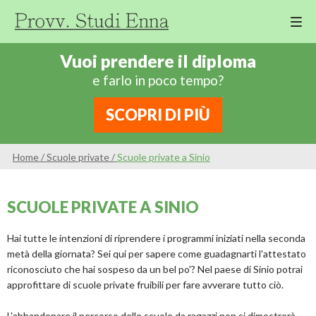
M
Cor
Vuoi prendere il diploma
Di
e farlo in poco tempo?
Ing
Re
SCOPRI DI PIÙ
An
Sco
Home
/
Scuole private
/
Scuole private a Sinio
Sc
Pri
SCUOLE PRIVATE A SINIO
Sc
Ser
Hai tutte le intenzioni di riprendere i programmi iniziati nella seconda
metà della giornata? Sei qui per sapere come guadagnarti l'attestato
riconosciuto che hai sospeso da un bel po'? Nel paese di Sinio potrai
approfittare di scuole private fruibili per fare avverare tutto ciò.
L'abbandonare il percorso delle scuole da ragazzi non si dimostrerà