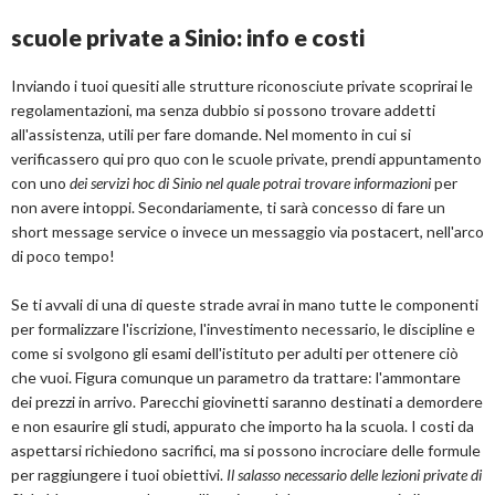
scuole private a Sinio: info e costi
Inviando i tuoi quesiti alle strutture riconosciute private scoprirai le
regolamentazioni, ma senza dubbio si possono trovare addetti
all'assistenza, utili per fare domande. Nel momento in cui si
verificassero qui pro quo con le scuole private, prendi appuntamento
con uno
dei servizi hoc di Sinio nel quale potrai trovare informazioni
per
non avere intoppi. Secondariamente, ti sarà concesso di fare un
short message service o invece un messaggio via postacert, nell'arco
di poco tempo!
Se ti avvali di una di queste strade avrai in mano tutte le componenti
per formalizzare l'iscrizione, l'investimento necessario, le discipline e
come si svolgono gli esami dell'istituto per adulti per ottenere ciò
che vuoi. Figura comunque un parametro da trattare: l'ammontare
dei prezzi in arrivo. Parecchi giovinetti saranno destinati a demordere
e non esaurire gli studi, appurato che importo ha la scuola. I costi da
aspettarsi richiedono sacrifici, ma si possono incrociare delle formule
per raggiungere i tuoi obiettivi.
Il salasso necessario delle lezioni private di