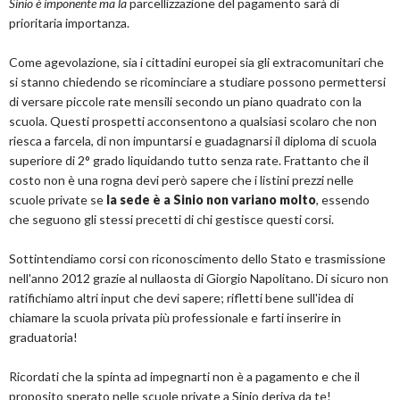
Sinio è imponente ma la
parcellizzazione del pagamento sarà di
prioritaria importanza.
Come agevolazione, sia i cittadini europei sia gli extracomunitari che
si stanno chiedendo se ricominciare a studiare possono permettersi
di versare piccole rate mensili secondo un piano quadrato con la
scuola. Questi prospetti acconsentono a qualsiasi scolaro che non
riesca a farcela, di non impuntarsi e guadagnarsi il diploma di scuola
superiore di 2° grado liquidando tutto senza rate. Frattanto che il
costo non è una rogna devi però sapere che i listini prezzi nelle
scuole private se
la sede è a Sinio non variano molto
, essendo
che seguono gli stessi precetti di chi gestisce questi corsi.
Sottintendiamo corsi con riconoscimento dello Stato e trasmissione
nell'anno 2012 grazie al nullaosta di Giorgio Napolitano. Di sicuro non
ratifichiamo altri input che devi sapere; rifletti bene sull'idea di
chiamare la scuola privata più professionale e farti inserire in
graduatoria!
Ricordati che la spinta ad impegnarti non è a pagamento e che il
proposito sperato nelle scuole private a Sinio deriva da te!