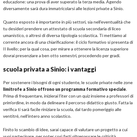
educazione: una prova di aver superato la terza media. Agendo
diversamente sarà dura immatricolarsi alle lezioni private a Sinio.
Quanto esposto è importante in più settori, sia nell'eventualità che
tu desideri prendere un attestato di scuola secondaria di liceo
umanistico, o altresì di diversa tipologia scolastica. Ti mettiamo al
corrente ancora di una chiarificazione: il ciclo formativo si presenta di
II livello; per la qual cosa, per mirare a ottenere la licenza superiore
dovrai presenziare a ben otto semestri, procedendo per gradi.
scuola privata a Sinio: i vantaggi
Per sostenere i bisogni di ogni studente, le scuole private nelle zone
limitrofe a Sinio offrono un programma formativo speciale
.
Prima di frequentare, inizierai l'iter con un quiz insieme a professori di
prim'ordine, in modo da delineare il percorso didattico giusto. Fatta la
verifica ti sarà facile riniziare la scuola, dal tardo pomeriggio alle
ventitré, nell'intero anno scolastico.
Finito lo scambio di idee, sarai capace di valutare un progetto a cui
vuoi partecipare, per poter così farti oltrepassare le criticità,