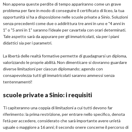
Non appena queste perdite di tempo appariranno come un grave
problema per fare in modo di conseguire il certificato di liceo, la tua
opportunità si ha a disposizione nelle scuole private a Sinio. Soluzioni
senza precedenti come due o addirittura tre anni in uno e "4 anni in
1" o "5 anni in 1" saranno l'ideale per cavartela con orari determinati.
Tale aspetto sarà da appurare per gli immatricolati, sia per i piani
didattici sia per i parametri.
La libertà delle realtà formative permette di guadagnarsi un diploma,
valorizzando le proprie abilità. Non dimenticare si dovranno guardare
diverse limitazioni per ciascun diplomando; agendo con
consapevolezza tutti gli immatricolati saranno ammessi senza
tentennamenti!
scuole private a Sinio: i requisiti
Ti capiteranno una coppia di limitazioni a cui tutti devono far
riferimento: la prima restrizione, per entrare nello specifico, denota
l'età per accedere, considerato che sarà importante avere un'età
uguale o maggiore a 16 anni; il secondo onere concerne il percorso di