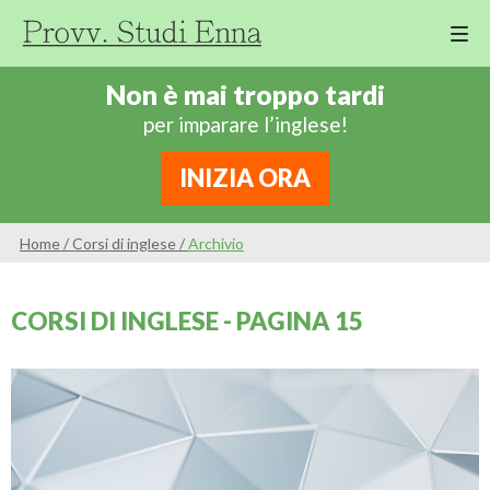
M
Cor
Non è mai troppo tardi
Di
per imparare l’inglese!
Ing
Re
INIZIA ORA
An
Sco
Home
/
Corsi di inglese
/
Archivio
Sc
Pri
CORSI DI INGLESE - PAGINA 15
Sc
Ser