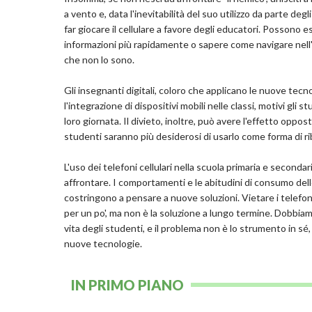
a vento e, data l'inevitabilità del suo utilizzo da parte degli
far giocare il cellulare a favore degli educatori. Possono es
informazioni più rapidamente o sapere come navigare nell'i
che non lo sono.
Gli insegnanti digitali, coloro che applicano le nuove te
l'integrazione di dispositivi mobili nelle classi, motivi g
loro giornata. Il divieto, inoltre, può avere l'effetto opp
studenti saranno più desiderosi di usarlo come forma di rib
L'uso dei telefoni cellulari nella scuola primaria e seconda
affrontare. I comportamenti e le abitudini di consumo del
costringono a pensare a nuove soluzioni. Vietare i telefoni
per un po', ma non è la soluzione a lungo termine. Dobbiamo
vita degli studenti, e il problema non è lo strumento in sé
nuove tecnologie.
IN PRIMO PIANO