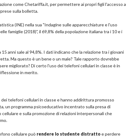
ione come Chetariffa.it, per permettere ai propri figli l'accesso a
rprese sulla bolletta.
tatistica (INE) nella sua "Indagine sulle apparecchiature e l'uso
e famiglie (2018)", il 69,8% della popolazione italiana tra i 10 e i
15 anni sale al 94,8%. I dati indicano che la relazione tra i giovani
 stretta. Ma questo è un bene o un male? Tale rapporto dovrebbe
e migliorato? Di certo l'uso dei telefoni cellulari in classe è in
iflessione in merito.
dei telefoni cellulari in classe e hanno addirittura promosso
ecta, un programma psicoeducativo incentrato sulla presa di
 cellulare e sulla promozione di relazioni interpersonali che
rmo.
efono cellulare può
rendere lo studente distratto
e perdere