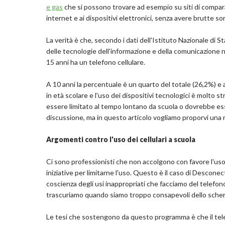
e gas
che si possono trovare ad esempio su siti di comparaz
internet e ai dispositivi elettronici, senza avere brutte so
La verità è che, secondo i dati dell'Istituto Nazionale di S
delle tecnologie dell'informazione e della comunicazione nell
15 anni ha un telefono cellulare.
A 10 anni la percentuale è un quarto del totale (26,2%) e a 
in età scolare e l'uso dei dispositivi tecnologici è molto
essere limitato al tempo lontano da scuola o dovrebbe esser
discussione, ma in questo articolo vogliamo proporvi una r
Argomenti contro l'uso dei cellulari a scuola
Ci sono professionisti che non accolgono con favore l'uso 
iniziative per limitarne l'uso. Questo è il caso di Descon
coscienza degli usi inappropriati che facciamo del telefono
trascuriamo quando siamo troppo consapevoli dello sche
Le tesi che sostengono da questo programma è che il tel