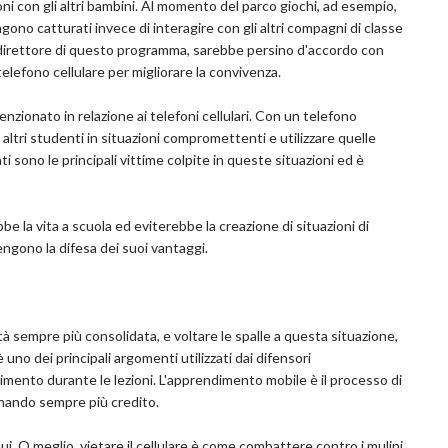
ni con gli altri bambini. Al momento del parco giochi, ad esempio,
gono catturati invece di interagire con gli altri compagni di classe
il direttore di questo programma, sarebbe persino d'accordo con
telefono cellulare per migliorare la convivenza.
zionato in relazione ai telefoni cellulari. Con un telefono
 altri studenti in situazioni compromettenti e utilizzare quelle
nti sono le principali vittime colpite in queste situazioni ed è
bbe la vita a scuola ed eviterebbe la creazione di situazioni di
tengono la difesa dei suoi vantaggi.
altà sempre più consolidata, e voltare le spalle a questa situazione,
 uno dei principali argomenti utilizzati dai difensori
imento durante le lezioni. L'apprendimento mobile è il processo di
gnando sempre più credito.
 lui. O meglio, vietare il cellulare è come combattere contro i mulini