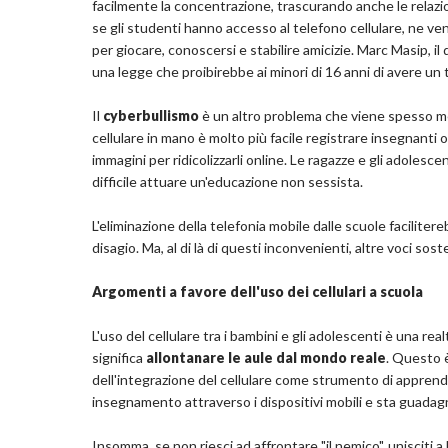
facilmente la concentrazione, trascurando anche le relazio
se gli studenti hanno accesso al telefono cellulare, ne ven
per giocare, conoscersi e stabilire amicizie. Marc Masip, 
una legge che proibirebbe ai minori di 16 anni di avere un 
Il
cyberbullismo
è un altro problema che viene spesso men
cellulare in mano è molto più facile registrare insegnanti o
immagini per ridicolizzarli online. Le ragazze e gli adolesce
difficile attuare un'educazione non sessista.
L'eliminazione della telefonia mobile dalle scuole facilitere
disagio. Ma, al di là di questi inconvenienti, altre voci sos
Argomenti a favore dell'uso dei cellulari a scuola
L'uso del cellulare tra i bambini e gli adolescenti è una re
significa
allontanare le aule dal mondo reale
. Questo è
dell'integrazione del cellulare come strumento di apprend
insegnamento attraverso i dispositivi mobili e sta guada
Insomma, se non riesci ad affrontare "il nemico", unisciti a