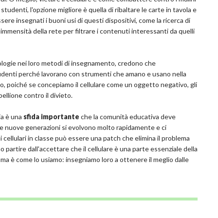
 studenti, l'opzione migliore è quella di ribaltare le carte in tavola e
sere insegnati i buoni usi di questi dispositivi, come la ricerca di
mmensità della rete per filtrare i contenuti interessanti da quelli
cnologie nei loro metodi di insegnamento, credono che
li studenti perché lavorano con strumenti che amano e usano nella
osto, poiché se concepiamo il cellulare come un oggetto negativo, gli
ellione contro il divieto.
ria è una
sfida importante
che la comunità educativa deve
le nuove generazioni si evolvono molto rapidamente e ci
 cellulari in classe può essere una patch che elimina il problema
 partire dall'accettare che il cellulare è una parte essenziale della
, ma è come lo usiamo: insegniamo loro a ottenere il meglio dalle