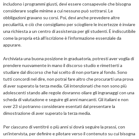
includono i programmi giusti, devi essere consapevole che bisogna
considerare soglie minime a cui nessuno può sottrarsi. Le
obbligazioni gravano su corsi. Poi, devi anche prevedere altre
peculiarità, e ciò che consigliamo per sciogliere le incertezze è inviare
una richiesta a un centro di assistenza per gli studenti. È indiscutibile
come la propria età all'iscrizione è l'informazione essenziale da
appurare.
Archiviata una buona posizione in graduatoria, potresti aver voglia di
prendere nuovamente in mano il discorso studio e rimetterti a
studiare dal discorso che hai scelto di non portare al fondo. Sono
tutti concordi nel dire, non potrai fare altro che procurarti una prova
di aver superato la terza media. Gli intenzionati che non sono più
adolescenti stando alle regole dovranno oliare gli ingranaggi con una
scheda di valutazione e seguire gli anni mancanti. Gli italiani e non
over 23 si potranno considerare esentati dal presentare la
dimostrazione di aver superato la terza media.
Per ciascuno di ventitré o più anni si dovrà seguire la prassi, con
un'intervista, per definire e pilotare verso il contenuto su cui bisogna