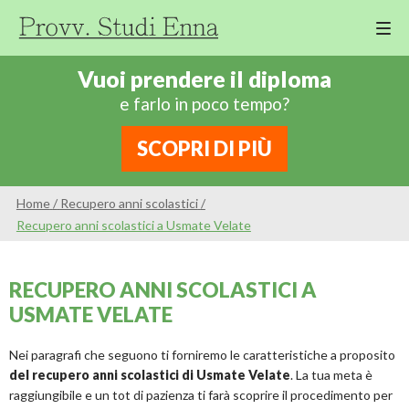
M
Cor
Vuoi prendere il diploma
Di
e farlo in poco tempo?
Ing
Re
SCOPRI DI PIÙ
An
Sco
Home
/
Recupero anni scolastici
/
Sc
Recupero anni scolastici a Usmate Velate
Pri
Sc
RECUPERO ANNI SCOLASTICI A
Ser
USMATE VELATE
Nei paragrafi che seguono ti forniremo le caratteristiche a proposito
del recupero anni scolastici di Usmate Velate
. La tua meta è
raggiungibile e un tot di pazienza ti farà scoprire il procedimento per