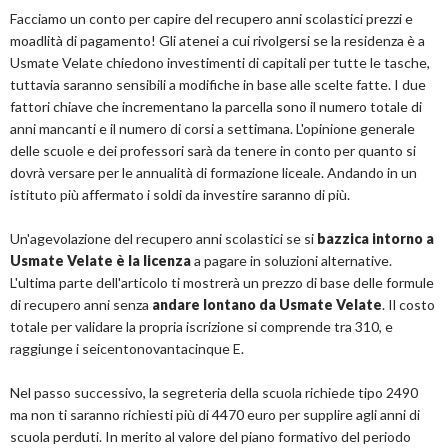
Facciamo un conto per capire del recupero anni scolastici prezzi e
moadlità di pagamento! Gli atenei a cui rivolgersi se la residenza è a
Usmate Velate chiedono investimenti di capitali per tutte le tasche,
tuttavia saranno sensibili a modifiche in base alle scelte fatte. I due
fattori chiave che incrementano la parcella sono il numero totale di
anni mancanti e il numero di corsi a settimana. L'opinione generale
delle scuole e dei professori sarà da tenere in conto per quanto si
dovrà versare per le annualità di formazione liceale. Andando in un
istituto più affermato i soldi da investire saranno di più.
Un'agevolazione del recupero anni scolastici se si
bazzica intorno a
Usmate Velate è la licenza
a pagare in soluzioni alternative.
L'ultima parte dell'articolo ti mostrerà un prezzo di base delle formule
di recupero anni senza
andare lontano da Usmate Velate
. Il costo
totale per validare la propria iscrizione si comprende tra 310, e
raggiunge i seicentonovantacinque E.
Nel passo successivo, la segreteria della scuola richiede tipo 2490
ma non ti saranno richiesti più di 4470 euro per supplire agli anni di
scuola perduti. In merito al valore del piano formativo del periodo